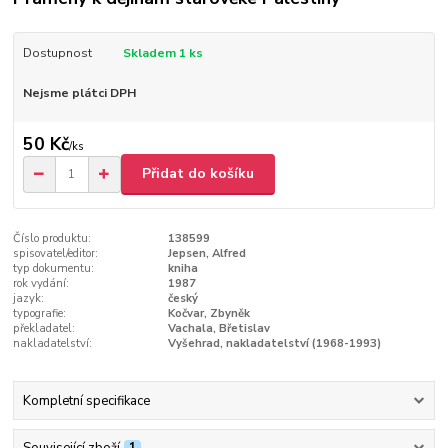
Dostupnost
Skladem 1 ks
Nejsme plátci DPH
50 Kč
/
ks
Přidat do košíku
Číslo produktu:
138599
spisovatel/editor:
Jepsen, Alfred
typ dokumentu:
kniha
rok vydání:
1987
jazyk:
český
typografie:
Kočvar, Zbyněk
překladatel:
Vachala, Břetislav
nakladatelství:
Vyšehrad, nakladatelství (1968-1993)
Kompletní specifikace