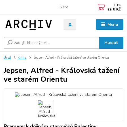
0
ks
CZK
za
0 Kč
Menu
Hledat
Úvod
Kniha
Jepsen, Alfred - Královská tažení ve starém Orientu
Jepsen, Alfred - Královská tažení
ve starém Orientu
Prameny k dějinám starověké Palestiny