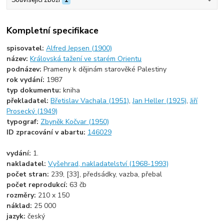
Související zboží
1
Kompletní specifikace
spisovatel:
Alfred Jepsen (1900)
název:
Královská tažení ve starém Orientu
podnázev:
Prameny k dějinám starověké Palestiny
rok vydání:
1987
typ dokumentu:
kniha
překladatel:
Břetislav Vachala (1951)
,
Jan Heller (1925)
,
Jiří
Prosecký (1949)
typograf:
Zbyněk Kočvar (1950)
ID zpracování v abartu:
146029
vydání:
1.
nakladatel:
Vyšehrad, nakladatelství (1968-1993)
počet stran:
239, [33], předsádky, vazba, přebal
počet reprodukcí:
63 čb
rozměry:
210 x 150
náklad:
25 000
jazyk:
český