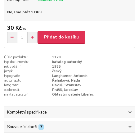
Nejsme plátci DPH
30 Kč
/
ks
Přidat do košíku
Číslo produktu:
1129
typ dokumentu:
katalog autorský
rok vydání:
1985
jazyk:
český
typografie:
Langhamer, Antonín
autor textu:
Řeháková, Naďa
fotografie:
Pavliš, Stanislav
osobnosti:
Prášil, Jaroslav
nakladatelství:
Oblastní galerie Liberec
Kompletní specifikace
Související zboží
7