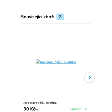
Související zboží
7
Jaroslav Prášil: Grafika
Jaroslav Práš
30 Kč
30 Kč
Skladem 1 ks
/
ks
/
ks