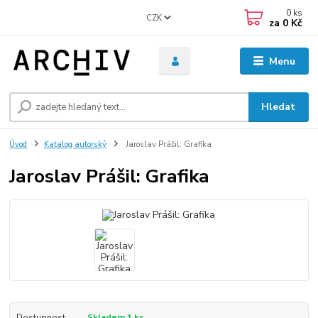
0
ks
CZK
za
0 Kč
Menu
Hledat
Úvod
Katalog autorský
Jaroslav Prášil: Grafika
Jaroslav Prášil: Grafika
Dostupnost
Skladem 1 ks