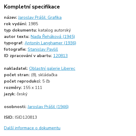
Kompletní specifikace
název:
Jaroslav Prášil: Grafika
rok vydání:
1985
typ dokumentu:
katalog autorský
autor textu:
Naďa Řeháková (1945)
typograf:
Antonín Langhamer (1936)
fotografie:
Stanislav Pavliš
ID zpracování v abartu:
120813
nakladatel:
Oblastní galerie Liberec
počet stran:
(8), skládačka
počet reprodukcí:
5 čb
rozměry:
155 x 111
jazyk:
český
osobnosti:
Jaroslav Prášil (1946)
ISID:
ISID120813
Další informace o dokumentu