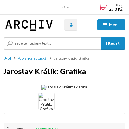
0
ks
CZK
za
0 Kč
Menu
Hledat
Úvod
Pozvánka autorská
Jaroslav Králík: Grafika
Jaroslav Králík: Grafika
Dostupnost
Skladem 1 ks