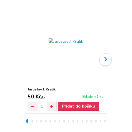
Jaroslav J. Králík
Jaroslav Král
50 Kč
30 Kč
Skladem 1 ks
/
ks
Přidat do košíku