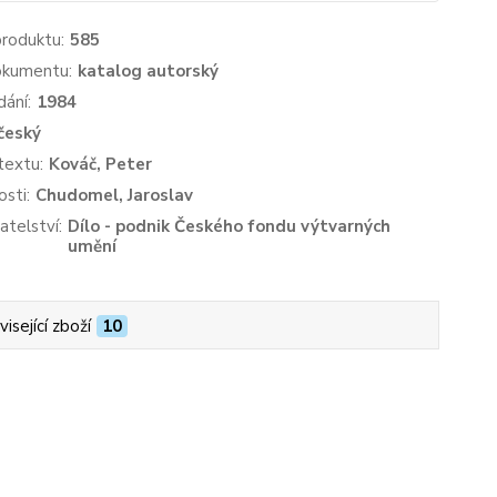
produktu:
585
okumentu:
katalog autorský
dání:
1984
český
textu:
Kováč, Peter
sti:
Chudomel, Jaroslav
atelství:
Dílo - podnik Českého fondu výtvarných
umění
isející zboží
10