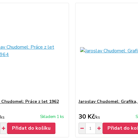
v Chudomel: Práce z let 1962
Jaroslav Chudomel: Grafika,
30 Kč
Skladem 1 ks
S
/
ks
/
ks
Přidat do košíku
Přidat do ko