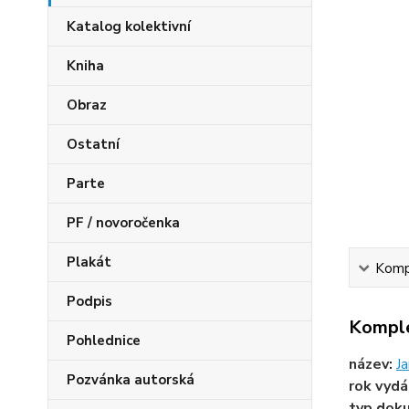
Katalog kolektivní
Kniha
Obraz
Ostatní
Parte
PF / novoročenka
Plakát
Kompl
Podpis
Komple
Pohlednice
název:
Ja
Pozvánka autorská
rok vydá
typ dok