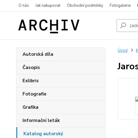
O nás
Jak nakupovat
Obchodní podmínky
Fotogalerie
Úvod
K
Autorská díla
Jaro
Časopis
Exlibris
Fotografie
Grafika
Informační leták
Katalog autorský