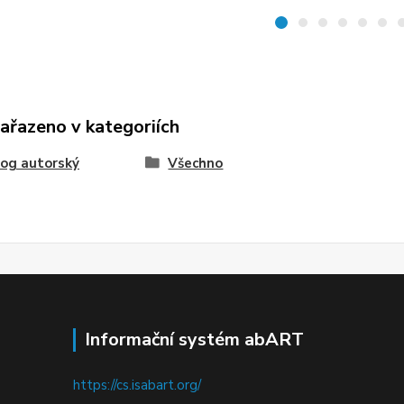
zařazeno v kategoriích
og autorský
Všechno
Informační systém abART
https://cs.isabart.org/