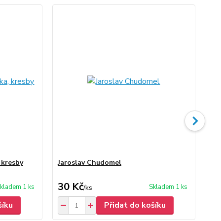
 kresby
Jaroslav Chudomel
Ja
30 Kč
40
kladem 1 ks
Skladem 1 ks
/
ks
šíku
Přidat do košíku