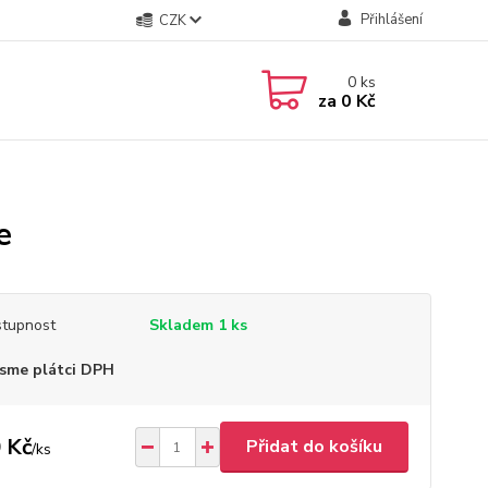
Přihlášení
CZK
0
ks
za
0 Kč
e
tupnost
Skladem 1 ks
sme plátci DPH
 Kč
Přidat do košíku
/
ks