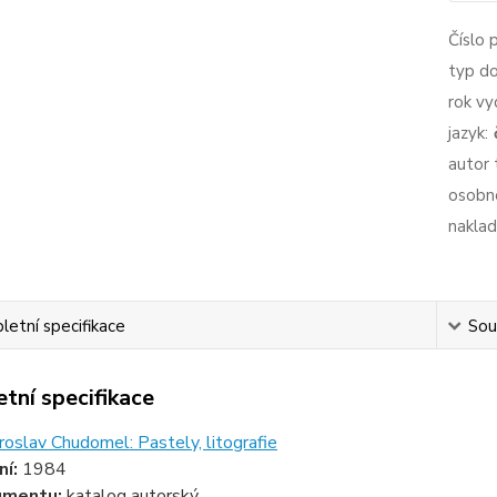
Číslo 
typ d
rok vy
jazyk:
autor 
osobno
naklad
etní specifikace
Souv
tní specifikace
roslav Chudomel: Pastely, litografie
ní:
1984
umentu:
katalog autorský