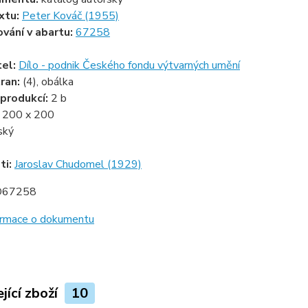
xtu:
Peter Kováč (1955)
ování v abartu:
67258
tel:
Dílo - podnik Českého fondu výtvarných umění
ran:
(4), obálka
produkcí:
2 b
:
200 x 200
ský
ti:
Jaroslav Chudomel (1929)
D67258
formace o dokumentu
jící zboží
10