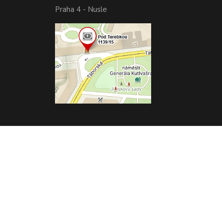
Praha 4 - Nusle
Vytvořeno na
Eshop-rychle.cz