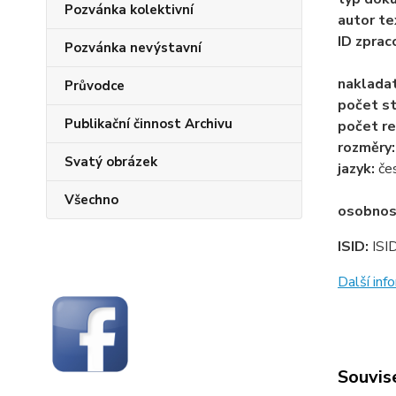
Pozvánka kolektivní
autor te
ID zprac
Pozvánka nevýstavní
naklada
Průvodce
počet st
Publikační činnost Archivu
počet re
rozměry
Svatý obrázek
jazyk:
če
Všechno
osobnos
ISID:
ISI
Další in
Souvise