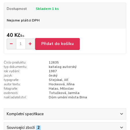
Dostupnost
Skladem 1 ks
Nejsme plátci DPH
40 Kč
/
ks
Přidat do košíku
Číslo produktu:
12635
typ dokumentu:
katalog autorský
rok vydání:
1987
jazyk:
český
typografie:
Stejskal, Jiří
autor textu:
Hockeová, Jiřina
fotografie:
Halas, Miloslav
osobnosti:
Totušková, Jarmila
nakladatelství:
Dům umění města Brna
Kompletní specifikace
Související zboží
2