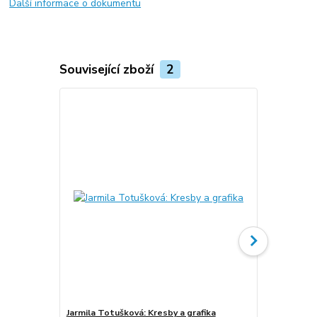
Další informace o dokumentu
Související zboží
2
Jarmila Totušková: Kresby a grafika
Jarmila Totu