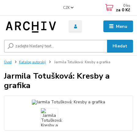
0
ks
CZK
za
0 Kč
Menu
Hledat
Úvod
Katalog autorský
Jarmila Totušková: Kresby a grafika
Jarmila Totušková: Kresby a
grafika