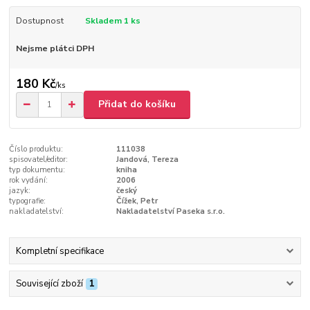
Dostupnost
Skladem 1 ks
Nejsme plátci DPH
180 Kč
/
ks
Přidat do košíku
Číslo produktu:
111038
spisovatel/editor:
Jandová, Tereza
typ dokumentu:
kniha
rok vydání:
2006
jazyk:
český
typografie:
Čížek, Petr
nakladatelství:
Nakladatelství Paseka s.r.o.
Kompletní specifikace
Související zboží
1