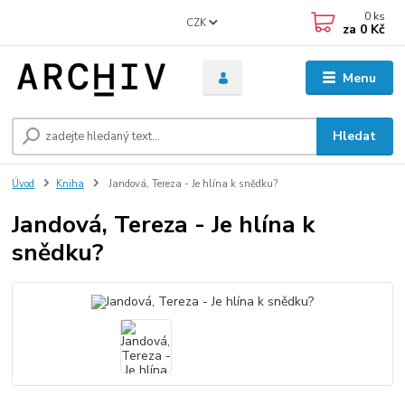
0
ks
CZK
za
0 Kč
Menu
Hledat
Úvod
Kniha
Jandová, Tereza - Je hlína k snědku?
Jandová, Tereza - Je hlína k
snědku?