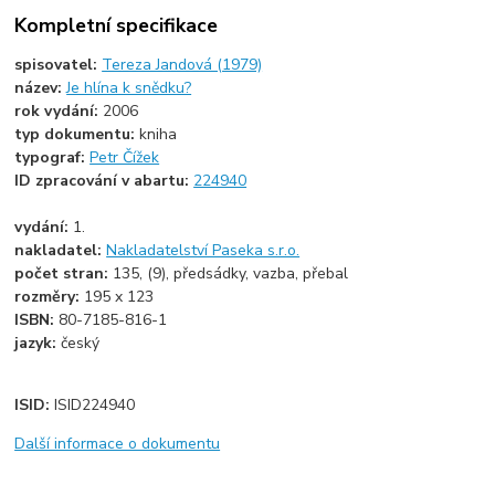
Kompletní specifikace
spisovatel:
Tereza Jandová (1979)
název:
Je hlína k snědku?
rok vydání:
2006
typ dokumentu:
kniha
typograf:
Petr Čížek
ID zpracování v abartu:
224940
vydání:
1.
nakladatel:
Nakladatelství Paseka s.r.o.
počet stran:
135, (9), předsádky, vazba, přebal
rozměry:
195 x 123
ISBN:
80-7185-816-1
jazyk:
český
ISID:
ISID224940
Další informace o dokumentu