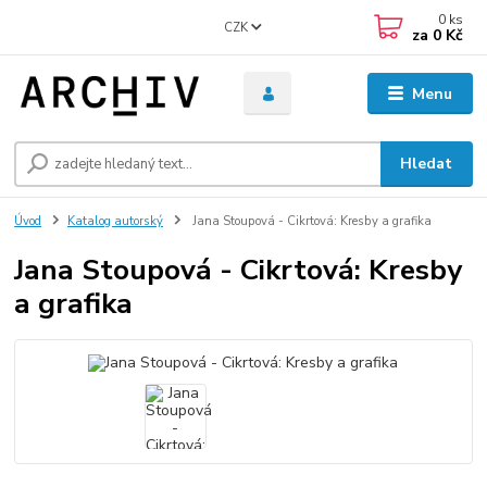
0
ks
CZK
za
0 Kč
Menu
Hledat
Úvod
Katalog autorský
Jana Stoupová - Cikrtová: Kresby a grafika
Jana Stoupová - Cikrtová: Kresby
a grafika