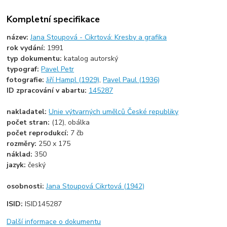
Kompletní specifikace
název:
Jana Stoupová - Cikrtová: Kresby a grafika
rok vydání:
1991
typ dokumentu:
katalog autorský
typograf:
Pavel Petr
fotografie:
Jiří Hampl (1929)
,
Pavel Paul (1936)
ID zpracování v abartu:
145287
nakladatel:
Unie výtvarných umělců České republiky
počet stran:
(12), obálka
počet reprodukcí:
7 čb
rozměry:
250 x 175
náklad:
350
jazyk:
český
osobnosti:
Jana Stoupová Cikrtová (1942)
ISID:
ISID145287
Další informace o dokumentu