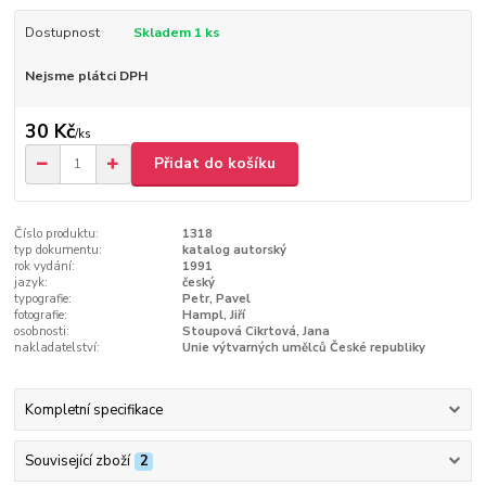
Dostupnost
Skladem 1 ks
Nejsme plátci DPH
30 Kč
/
ks
Přidat do košíku
Číslo produktu:
1318
typ dokumentu:
katalog autorský
rok vydání:
1991
jazyk:
český
typografie:
Petr, Pavel
fotografie:
Hampl, Jiří
osobnosti:
Stoupová Cikrtová, Jana
nakladatelství:
Unie výtvarných umělců České republiky
Kompletní specifikace
Související zboží
2