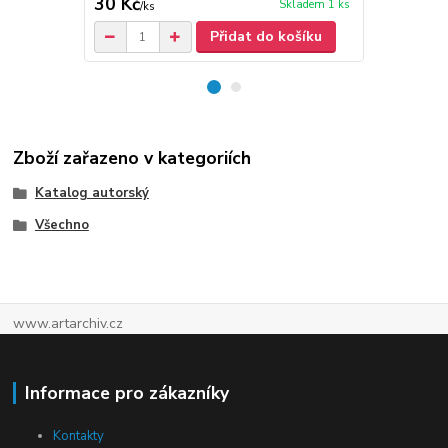
30 Kč
30 Kč
Skladem 1 ks
/
ks
/
ks
Přidat do košíku
Zboží zařazeno v kategoriích
Katalog autorský
Všechno
www.artarchiv.cz
Informace pro zákazníky
Kontakty