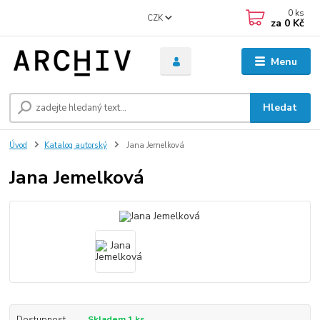
0
ks
CZK
za
0 Kč
Menu
Hledat
Úvod
Katalog autorský
Jana Jemelková
Jana Jemelková
Dostupnost
Skladem 1 ks