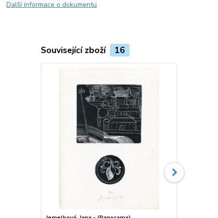
Další informace o dokumentu
Související zboží
16
Jemelková, Jana - (Panorama)
Jana Jemelk