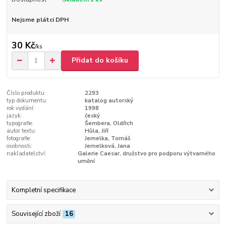
Nejsme plátci DPH
30 Kč
/
ks
Přidat do košíku
Číslo produktu:
2293
typ dokumentu:
katalog autorský
rok vydání:
1998
jazyk:
český
typografie:
Šembera, Oldřich
autor textu:
Hůla, Jiří
fotografie:
Jemelka, Tomáš
osobnosti:
Jemelková, Jana
nakladatelství:
Galerie Caesar, družstvo pro podporu výtvarného
umění
Kompletní specifikace
Související zboží
16