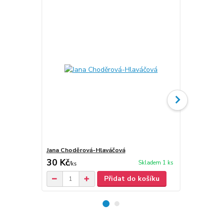
Jana Choděrová-Hlaváčová
Jana Hlaváč
30 Kč
50 Kč
Skladem 1 ks
/
ks
/
ks
Přidat do košíku