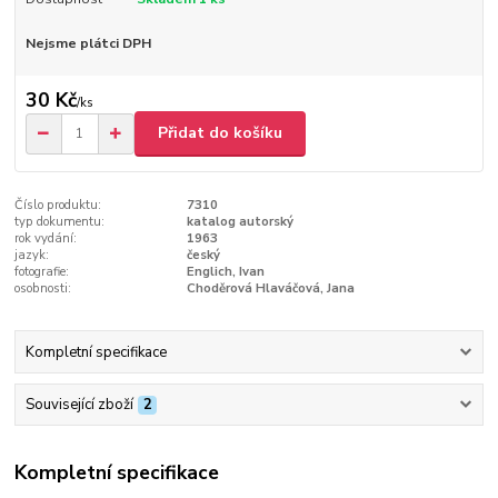
Nejsme plátci DPH
30 Kč
/
ks
Přidat do košíku
Číslo produktu:
7310
typ dokumentu:
katalog autorský
rok vydání:
1963
jazyk:
český
fotografie:
Englich, Ivan
osobnosti:
Choděrová Hlaváčová, Jana
Kompletní specifikace
Související zboží
2
Kompletní specifikace