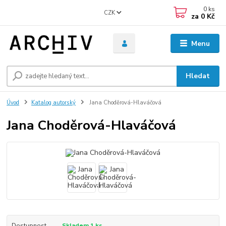
0
ks
CZK
za
0 Kč
Menu
Hledat
Úvod
Katalog autorský
Jana Choděrová-Hlaváčová
Jana Choděrová-Hlaváčová
Dostupnost
Skladem 1 ks