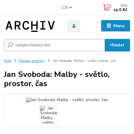
0
ks
CZK
za
0 Kč
Menu
Hledat
Úvod
Katalog autorský
Jan Svoboda: Malby - světlo, prostor, čas
Jan Svoboda: Malby - světlo,
prostor, čas