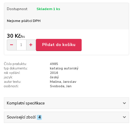
Dostupnost
Skladem 1 ks
Nejsme plátci DPH
30 Kč
/
ks
Přidat do košíku
Číslo produktu:
4985
typ dokumentu:
katalog autorský
rok vydání:
2016
jazyk:
český
autor textu:
Malina, Jaroslav
osobnosti:
Svoboda, Jan
Kompletní specifikace
Související zboží
4