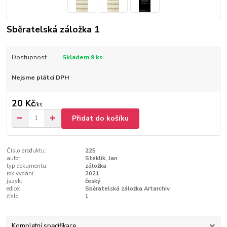
Sběratelská záložka 1
Dostupnost
Skladem 9 ks
Nejsme plátci DPH
20 Kč
/
ks
Přidat do košíku
Číslo produktu:
225
autor:
Steklík, Jan
typ dokumentu:
záložka
rok vydání:
2021
jazyk:
český
edice:
Sběratelská záložka Artarchiv
číslo:
1
Kompletní specifikace