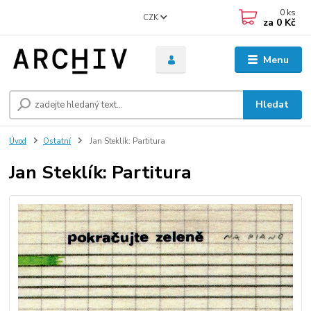
0
ks
CZK
za
0 Kč
Menu
Hledat
Úvod
Ostatní
Jan Steklík: Partitura
Jan Steklík: Partitura