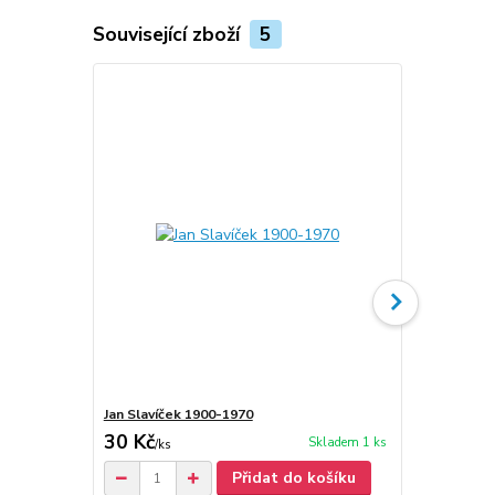
Související zboží
5
Jan Slavíček 1900-1970
Jan Slavíček:
30 Kč
50 Kč
Skladem 1 ks
/
ks
/
ks
Přidat do košíku