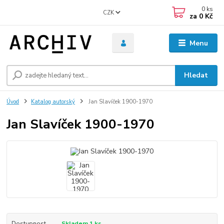
0
ks
CZK
za
0 Kč
Menu
Hledat
Úvod
Katalog autorský
Jan Slavíček 1900-1970
Jan Slavíček 1900-1970
Dostupnost
Skladem 1 ks