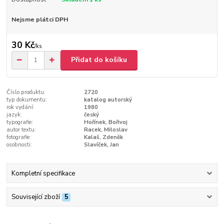
Nejsme plátci DPH
30 Kč
/
ks
Přidat do košíku
Číslo produktu:
2720
typ dokumentu:
katalog autorský
rok vydání:
1980
jazyk:
český
typografie:
Hořínek, Bořivoj
autor textu:
Racek, Miloslav
fotografie:
Kalaš, Zdeněk
osobnosti:
Slavíček, Jan
Kompletní specifikace
Související zboží
5