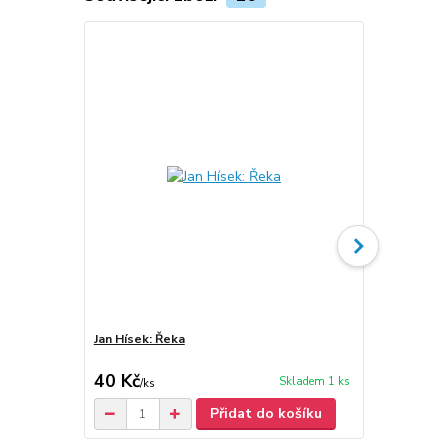
Jan Hísek: Řeka
Jan Hísek: M
40 Kč
30 Kč
Skladem 1 ks
/
ks
/
ks
Přidat do košíku