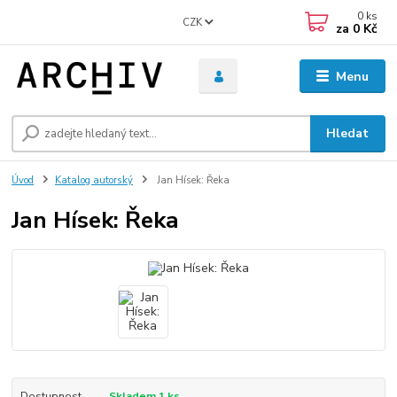
0
ks
CZK
za
0 Kč
Menu
Hledat
Úvod
Katalog autorský
Jan Hísek: Řeka
Jan Hísek: Řeka
Dostupnost
Skladem 1 ks