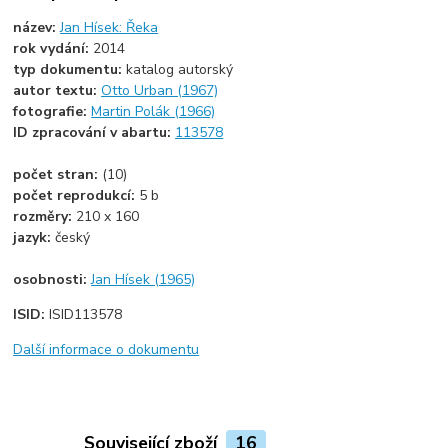
název:
Jan Hísek: Řeka
rok vydání:
2014
typ dokumentu:
katalog autorský
autor textu:
Otto Urban (1967)
fotografie:
Martin Polák (1966)
ID zpracování v abartu:
113578
počet stran:
(10)
počet reprodukcí:
5 b
rozměry:
210 x 160
jazyk:
český
osobnosti:
Jan Hísek (1965)
ISID:
ISID113578
Další informace o dokumentu
Související zboží
16