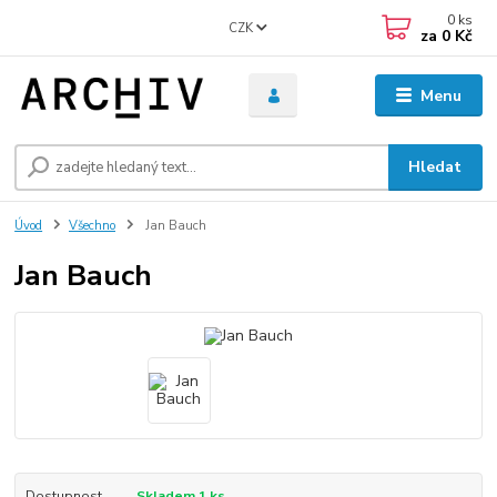
0
ks
CZK
za
0 Kč
Menu
Hledat
Úvod
Všechno
Jan Bauch
Jan Bauch
Dostupnost
Skladem 1 ks