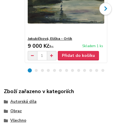
Jakubíčková, Eliška - Orlík
Eliška Jakub
9 000 Kč
30 Kč
Skladem 1 ks
/
ks
/
ks
Přidat do košíku
Zboží zařazeno v kategoriích
Autorská díla
Obraz
Všechno