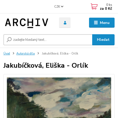
0
ks
CZK
za
0 Kč
Menu
Hledat
Úvod
Autorská díla
Jakubíčková, Eliška - Orlík
Jakubíčková, Eliška - Orlík