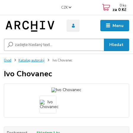
0
ks
CZK
za
0 Kč
Menu
Hledat
Úvod
Katalog autorský
Ivo Chovanec
Ivo Chovanec
Dostupnost
Skladem 1 ks