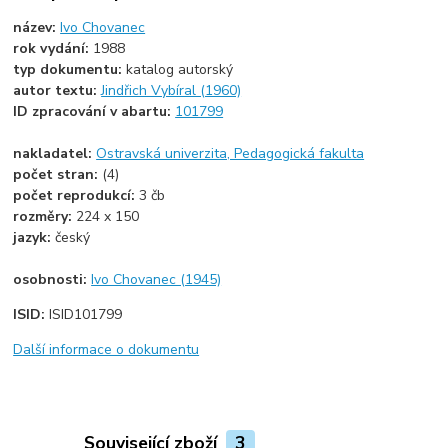
název:
Ivo Chovanec
rok vydání:
1988
typ dokumentu:
katalog autorský
autor textu:
Jindřich Vybíral (1960)
ID zpracování v abartu:
101799
nakladatel:
Ostravská univerzita, Pedagogická fakulta
počet stran:
(4)
počet reprodukcí:
3 čb
rozměry:
224 x 150
jazyk:
český
osobnosti:
Ivo Chovanec (1945)
ISID:
ISID101799
Další informace o dokumentu
Související zboží
3