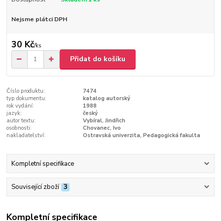
Nejsme plátci DPH
30 Kč
/
ks
Přidat do košíku
Číslo produktu:
7474
typ dokumentu:
katalog autorský
rok vydání:
1988
jazyk:
český
autor textu:
Vybíral, Jindřich
osobnosti:
Chovanec, Ivo
nakladatelství:
Ostravská univerzita, Pedagogická fakulta
Kompletní specifikace
Související zboží
3
Kompletní specifikace