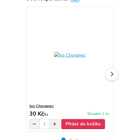
Ivo Chovanec
Ivo Chovane
30 Kč
30 Kč
Skladem 1 ks
/
ks
/
ks
Přidat do košíku