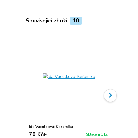
Související zboží
10
Ida Vaculková: Keramika
Ida Vaculko
70 Kč
70 Kč
Skladem 1 ks
/
ks
/
ks