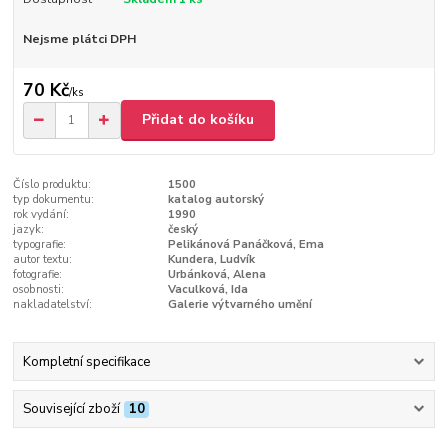
Nejsme plátci DPH
70 Kč
/
ks
Přidat do košíku
Číslo produktu:
1500
typ dokumentu:
katalog autorský
rok vydání:
1990
jazyk:
český
typografie:
Pelikánová Panáčková, Ema
autor textu:
Kundera, Ludvík
fotografie:
Urbánková, Alena
osobnosti:
Vaculková, Ida
nakladatelství:
Galerie výtvarného umění
Kompletní specifikace
Související zboží
10