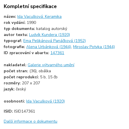
Kompletní specifikace
název:
Ida Vaculková: Keramika
rok vydání:
1990
typ dokumentu:
katalog autorský
autor textu:
Ludvík Kundera (1920)
typograf:
Ema Pelikánová Panáčková (1952)
fotografie:
Alena Urbánková (1944)
,
Miroslav Potyka (1944)
ID zpracování v abartu:
147361
nakladatel:
Galerie výtvarného umění
počet stran:
(36), obálka
počet reprodukcí:
5 b, 15 čb
rozměry:
207 x 207
jazyk:
český
osobnosti:
Ida Vaculková (1920)
ISID:
ISID147361
Další informace o dokumentu