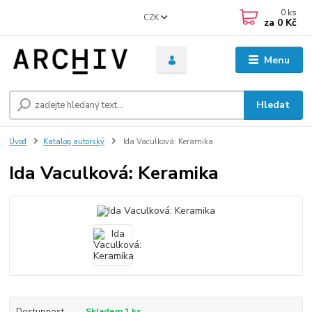
0
ks
CZK
za
0 Kč
Menu
Hledat
Úvod
Katalog autorský
Ida Vaculková: Keramika
Ida Vaculková: Keramika
Dostupnost
Skladem 1 ks