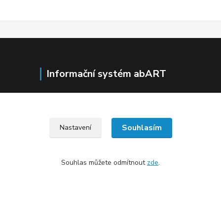
Informační systém abART
https://cs.isabart.org/
Souhlasím
Nastavení
Souhlas můžete odmítnout
zde
.