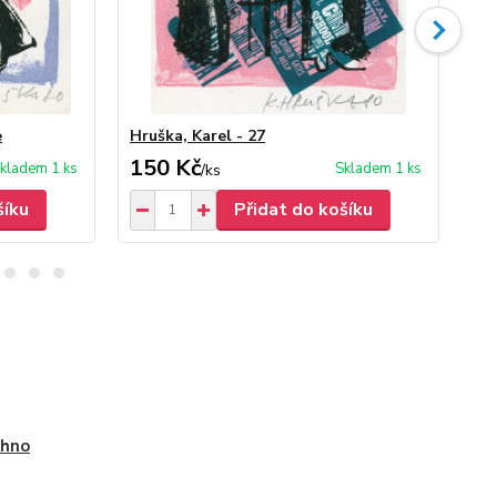
e
Hruška, Karel - 27
Hru
150 Kč
2
kladem 1 ks
Skladem 1 ks
/
ks
šíku
Přidat do košíku
chno