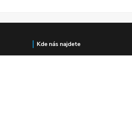
Kde nás najdete
Pod Terebkou 1139/15
Praha 4 - Nusle