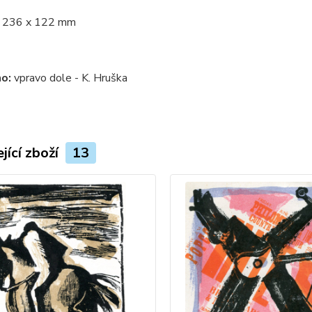
:
236 x 122 mm
o:
vpravo dole - K. Hruška
jící zboží
13