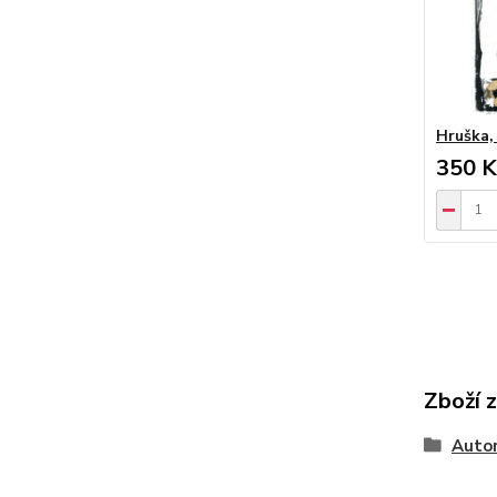
Hruška, 
350 K
Zboží 
Autor