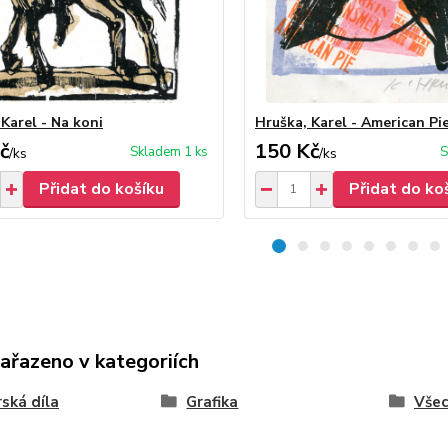
Karel - Na koni
Hruška, Karel - American Pi
č
150 Kč
Skladem 1 ks
S
/
ks
/
ks
Přidat do košíku
Přidat do ko
zařazeno v kategoriích
ská díla
Grafika
Vše