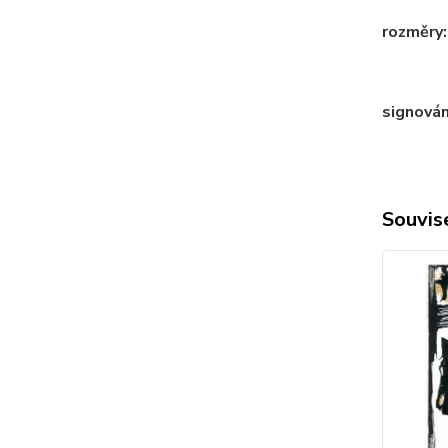
rozměry
signován
Souvise