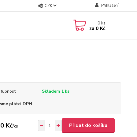
Přihlášení
CZK
0
ks
za
0 Kč
tupnost
Skladem 1 ks
sme plátci DPH
0 Kč
Přidat do košíku
/
ks