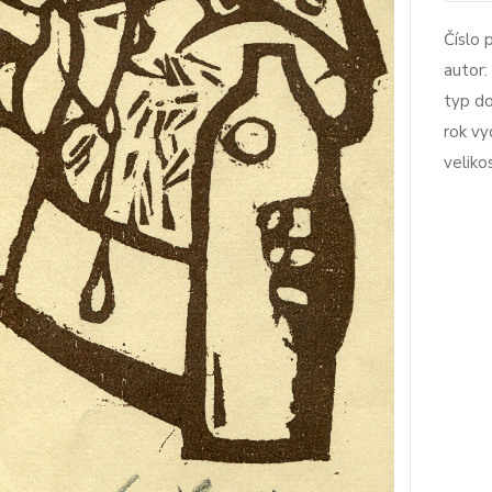
Číslo 
autor:
typ d
rok vy
veliko