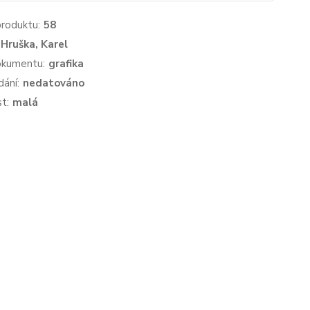
produktu:
58
Hruška, Karel
okumentu:
grafika
dání:
nedatováno
st:
malá