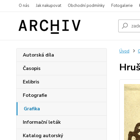
O nás
Jak nakupovat
Obchodní podmínky
Fotogalerie
Úvod
G
Autorská díla
Hruš
Časopis
Exlibris
Fotografie
Grafika
Informační leták
Katalog autorský