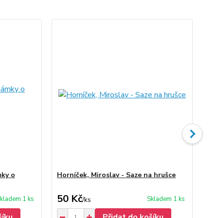
mky o
Horníček, Miroslav - Saze na hrušce
Mi
50 Kč
30
kladem 1 ks
Skladem 1 ks
/
ks
šíku
Přidat do košíku