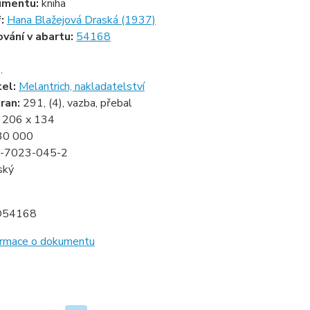
umentu:
kniha
f:
Hana Blažejová Draská (1937)
ování v abartu:
54168
.
tel:
Melantrich, nakladatelství
ran:
291, (4), vazba, přebal
:
206 x 134
30 000
-7023-045-2
ský
D54168
formace o dokumentu