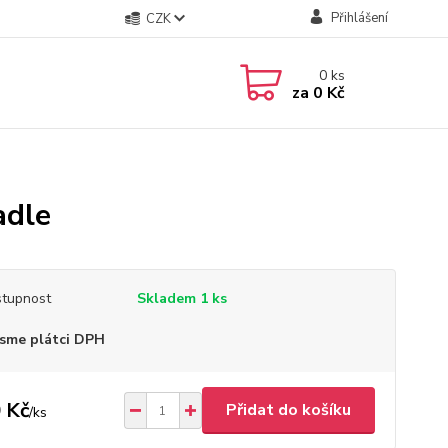
Přihlášení
CZK
0
ks
za
0 Kč
adle
tupnost
Skladem 1 ks
sme plátci DPH
 Kč
Přidat do košíku
/
ks