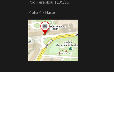
Pod Terebkou 1139/15
Praha 4 - Nusle
Vytvořeno na
Eshop-rychle.cz