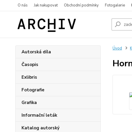
O nás
Jak nakupovat
Obchodní podmínky
Fotogalerie
Úvod
K
Autorská díla
Horn
Časopis
Exlibris
Fotografie
Grafika
Informační leták
Katalog autorský