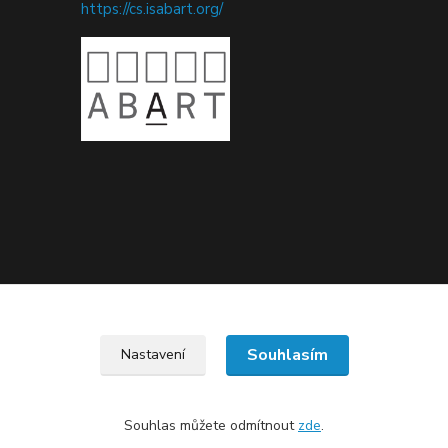
https://cs.isabart.org/
Upravit sběr cookies.
Souhlasím
Nastavení
Souhlas můžete odmítnout
zde
.