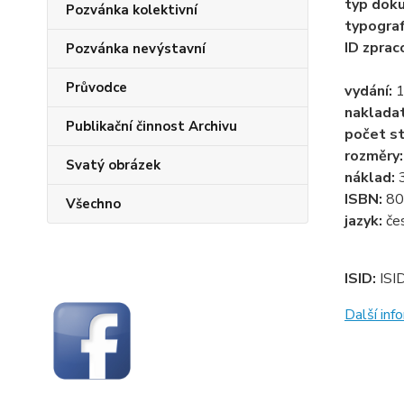
typ dok
Pozvánka kolektivní
typogra
ID zprac
Pozvánka nevýstavní
Průvodce
vydání:
1
naklada
Publikační činnost Archivu
počet st
rozměry
Svatý obrázek
náklad:
ISBN:
80
Všechno
jazyk:
če
ISID:
ISI
Další in