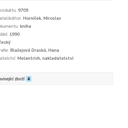
produktu:
9709
atel/editor:
Horníček, Miroslav
okumentu:
kniha
dání:
1990
český
afie:
Blažejová Draská, Hana
atelství:
Melantrich, nakladatelství
visející zboží
4