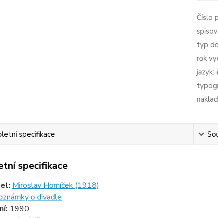
Číslo 
spisov
typ d
rok vy
jazyk:
typogr
naklad
etní specifikace
Sou
tní specifikace
tel:
Miroslav Horníček (1918)
oznámky o divadle
ní:
1990