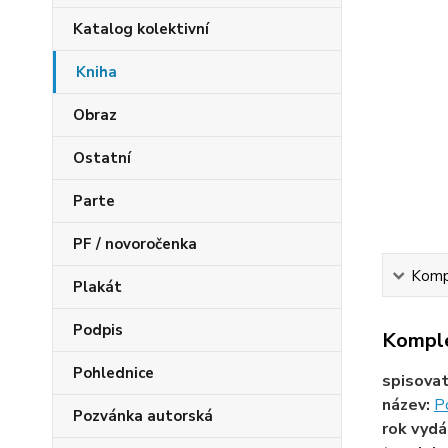
Katalog kolektivní
Kniha
Obraz
Ostatní
Parte
PF / novoročenka
Kompl
Plakát
Podpis
Komple
Pohlednice
spisova
název:
P
Pozvánka autorská
rok vydá