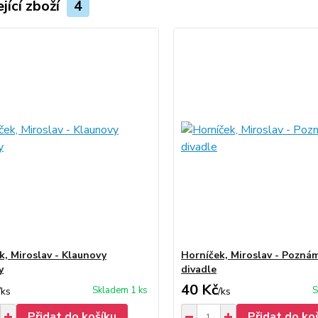
jící zboží
4
k, Miroslav - Klaunovy
Horníček, Miroslav - Pozná
y
divadle
40 Kč
Skladem 1 ks
S
/
ks
/
ks
Přidat do košíku
Přidat do ko