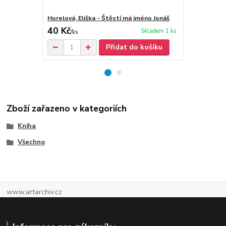
Horelová, Eliška - Štěstí má jméno Jonáš
Horelová, El
40 Kč
40 Kč
Skladem 1 ks
/
ks
/
ks
Přidat do košíku
Zboží zařazeno v kategoriích
Kniha
Všechno
www.artarchiv.cz