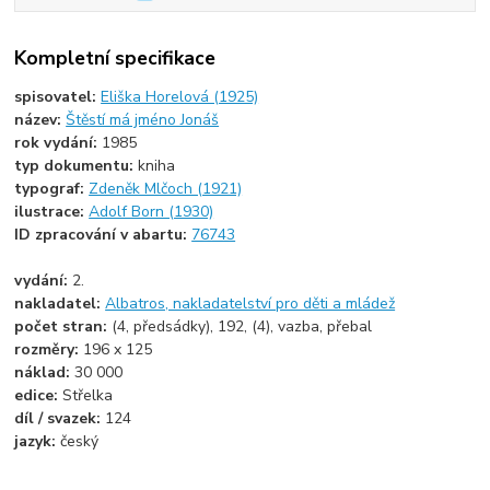
Kompletní specifikace
spisovatel:
Eliška Horelová (1925)
název:
Štěstí má jméno Jonáš
rok vydání:
1985
typ dokumentu:
kniha
typograf:
Zdeněk Mlčoch (1921)
ilustrace:
Adolf Born (1930)
ID zpracování v abartu:
76743
vydání:
2.
nakladatel:
Albatros, nakladatelství pro děti a mládež
počet stran:
(4, předsádky), 192, (4), vazba, přebal
rozměry:
196 x 125
náklad:
30 000
edice:
Střelka
díl / svazek:
124
jazyk:
český