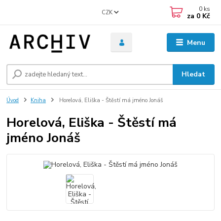
0
ks
CZK
za
0 Kč
Menu
Hledat
Úvod
Kniha
Horelová, Eliška - Štěstí má jméno Jonáš
Horelová, Eliška - Štěstí má
jméno Jonáš