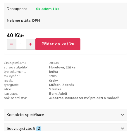
Dostupnost
Skladem 1 ks
Nejsme plátci DPH
40 Kč
/
ks
Přidat do košíku
Číslo produktu:
26135
spisovatel/editor:
Horelová, Eliška
typ dokumentu:
kniha
rok vydání:
1985
jazyk:
český
typografie:
Mlčoch, Zdeněk
edice:
Střelka
ilustrace:
Born, Adolf
nakladatelství:
Albatros, nakladatelství pro děti a mládež
Kompletní specifikace
Související zboží
2