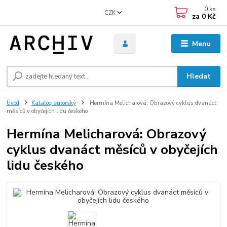
0
ks
CZK
za
0 Kč
Menu
Hledat
Úvod
Katalog autorský
Hermína Melicharová: Obrazový cyklus dvanáct
měsíců v obyčejích lidu českého
Hermína Melicharová: Obrazový
cyklus dvanáct měsíců v obyčejích
lidu českého