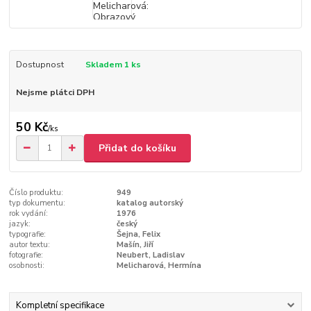
Dostupnost
Skladem 1 ks
Nejsme plátci DPH
50 Kč
/
ks
Přidat do košíku
Číslo produktu:
949
typ dokumentu:
katalog autorský
rok vydání:
1976
jazyk:
český
typografie:
Šejna, Felix
autor textu:
Mašín, Jiří
fotografie:
Neubert, Ladislav
osobnosti:
Melicharová, Hermína
Kompletní specifikace