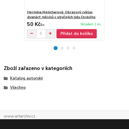
Hermína Melicharová: Obrazový cyklus
Hermína Meli
dvanáct měsíců v obyčejích lidu českého
kresby, graf
50 Kč
40 Kč
Skladem 1 ks
/
ks
/
ks
Přidat do košíku
Zboží zařazeno v kategoriích
Katalog autorský
Všechno
www.artarchiv.cz