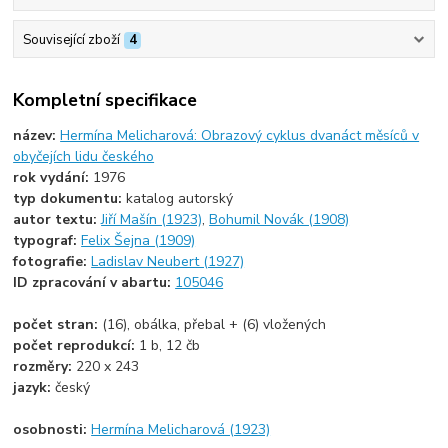
Související zboží
4
Kompletní specifikace
název:
Hermína Melicharová: Obrazový cyklus dvanáct měsíců v
obyčejích lidu českého
rok vydání:
1976
typ dokumentu:
katalog autorský
autor textu:
Jiří Mašín (1923)
,
Bohumil Novák (1908)
typograf:
Felix Šejna (1909)
fotografie:
Ladislav Neubert (1927)
ID zpracování v abartu:
105046
počet stran:
(16), obálka, přebal + (6) vložených
počet reprodukcí:
1 b, 12 čb
rozměry:
220 x 243
jazyk:
český
osobnosti:
Hermína Melicharová (1923)