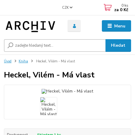
0
ks
CZK
za
0 Kč
Menu
Hledat
Úvod
Kniha
Heckel, Vilém - Má vlast
Heckel, Vilém - Má vlast
Dostupnost
Skladem 1 ks