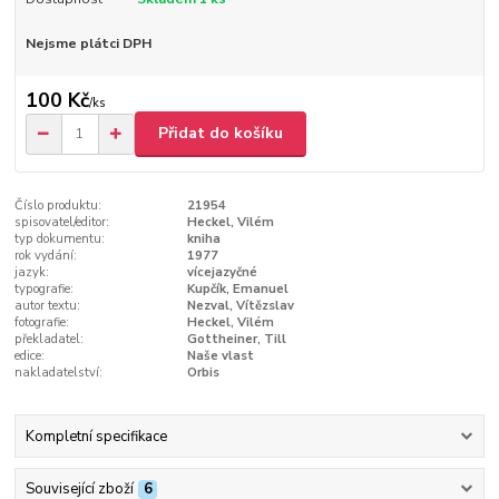
Nejsme plátci DPH
100 Kč
/
ks
Přidat do košíku
Číslo produktu:
21954
spisovatel/editor:
Heckel, Vilém
typ dokumentu:
kniha
rok vydání:
1977
jazyk:
vícejazyčné
typografie:
Kupčík, Emanuel
autor textu:
Nezval, Vítězslav
fotografie:
Heckel, Vilém
překladatel:
Gottheiner, Till
edice:
Naše vlast
nakladatelství:
Orbis
Kompletní specifikace
Související zboží
6