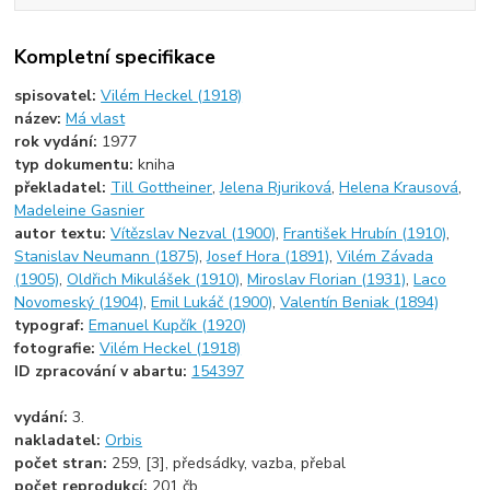
Kompletní specifikace
spisovatel:
Vilém Heckel (1918)
název:
Má vlast
rok vydání:
1977
typ dokumentu:
kniha
překladatel:
Till Gottheiner
,
Jelena Rjuriková
,
Helena Krausová
,
Madeleine Gasnier
autor textu:
Vítězslav Nezval (1900)
,
František Hrubín (1910)
,
Stanislav Neumann (1875)
,
Josef Hora (1891)
,
Vilém Závada
(1905)
,
Oldřich Mikulášek (1910)
,
Miroslav Florian (1931)
,
Laco
Novomeský (1904)
,
Emil Lukáč (1900)
,
Valentín Beniak (1894)
typograf:
Emanuel Kupčík (1920)
fotografie:
Vilém Heckel (1918)
ID zpracování v abartu:
154397
vydání:
3.
nakladatel:
Orbis
počet stran:
259, [3], předsádky, vazba, přebal
počet reprodukcí:
201 čb