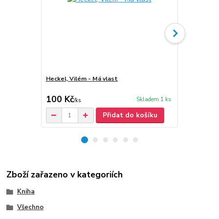
Heckel, Vilém - Má vlast
Heckel, Vilé
100 Kč
100 Kč
Skladem 1 ks
/
ks
/
ks
Přidat do košíku
Zboží zařazeno v kategoriích
Kniha
Všechno