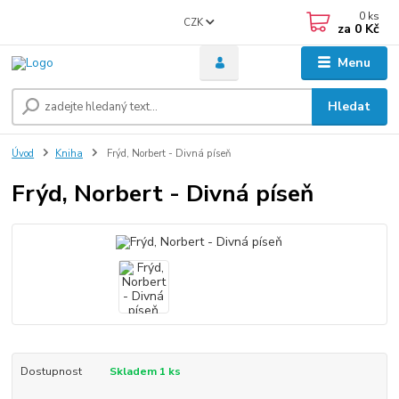
0
ks
CZK
za
0 Kč
Menu
Hledat
Úvod
Kniha
Frýd, Norbert - Divná píseň
Frýd, Norbert - Divná píseň
Dostupnost
Skladem 1 ks