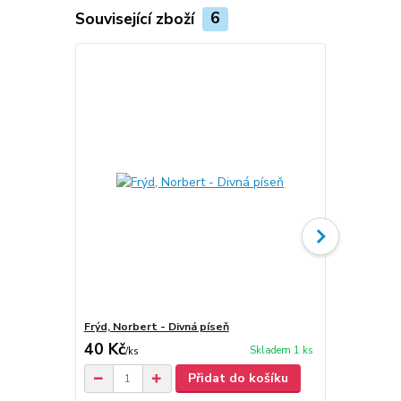
Související zboží
6
Frýd, Norbert - Divná píseň
Frýd, Norber
40 Kč
50 Kč
Skladem 1 ks
/
ks
/
ks
Přidat do košíku