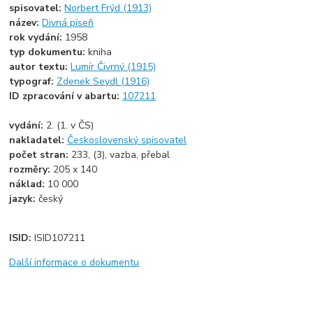
spisovatel:
Norbert Frýd (1913)
název:
Divná píseň
rok vydání:
1958
typ dokumentu:
kniha
autor textu:
Lumír Čivrný (1915)
typograf:
Zdenek Seydl (1916)
ID zpracování v abartu:
107211
vydání:
2. (1. v ČS)
nakladatel:
Československý spisovatel
počet stran:
233, (3), vazba, přebal
rozměry:
205 x 140
náklad:
10 000
jazyk:
český
ISID:
ISID107211
Další informace o dokumentu