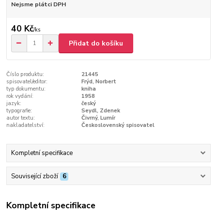
Nejsme plátci DPH
40 Kč
/
ks
Přidat do košíku
Číslo produktu:
21445
spisovatel/editor:
Frýd, Norbert
typ dokumentu:
kniha
rok vydání:
1958
jazyk:
český
typografie:
Seydl, Zdenek
autor textu:
Čivrný, Lumír
nakladatelství:
Československý spisovatel
Kompletní specifikace
Související zboží
6
Kompletní specifikace