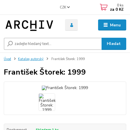
0
ks
CZK
za
0 Kč
Menu
Hledat
Úvod
Katalog autorský
František Štorek: 1999
František Štorek: 1999
Dostupnost
Skladem 1 ks