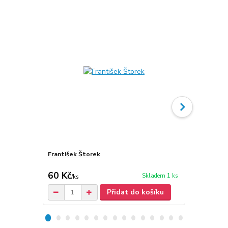
František Štorek
František Š
60 Kč
30 Kč
Skladem 1 ks
/
ks
/
ks
Přidat do košíku