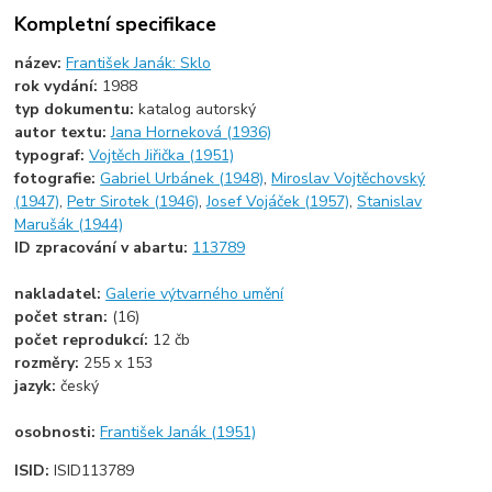
Kompletní specifikace
název:
František Janák: Sklo
rok vydání:
1988
typ dokumentu:
katalog autorský
autor textu:
Jana Horneková (1936)
typograf:
Vojtěch Jiřička (1951)
fotografie:
Gabriel Urbánek (1948)
,
Miroslav Vojtěchovský
(1947)
,
Petr Sirotek (1946)
,
Josef Vojáček (1957)
,
Stanislav
Marušák (1944)
ID zpracování v abartu:
113789
nakladatel:
Galerie výtvarného umění
počet stran:
(16)
počet reprodukcí:
12 čb
rozměry:
255 x 153
jazyk:
český
osobnosti:
František Janák (1951)
ISID:
ISID113789