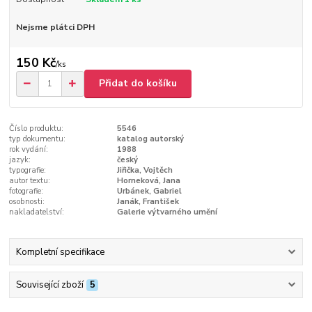
Nejsme plátci DPH
150 Kč
/
ks
Přidat do košíku
Číslo produktu:
5546
typ dokumentu:
katalog autorský
rok vydání:
1988
jazyk:
český
typografie:
Jiřička, Vojtěch
autor textu:
Horneková, Jana
fotografie:
Urbánek, Gabriel
osobnosti:
Janák, František
nakladatelství:
Galerie výtvarného umění
Kompletní specifikace
Související zboží
5