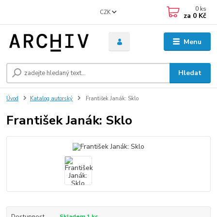
0
ks
CZK
za
0 Kč
Menu
Hledat
Úvod
Katalog autorský
František Janák: Sklo
František Janák: Sklo
Dostupnost
Skladem 1 ks