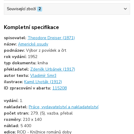
Související zboží
2
Kompletní specifikace
spisovatel:
Theodore Dreiser (1871)
název:
Americké osudy
podnázev:
Výbor z povídek a črt
rok vydání:
1952
typ dokumentu:
kniha
překladatel:
Zdeněk Urbánek (1917)
autor textu:
Vladimír Smrž
ilustrace:
Kamil Lhoták (1912)
ID zpracování v abartu:
115208
vydání:
1.
nakladatel:
Práce, vydavatelství a nakladatelství
počet stran:
279, (5), vazba, přebal
rozměry:
210 x 140
náklad:
5 400
edice:
ROD - Knižnice románů doby