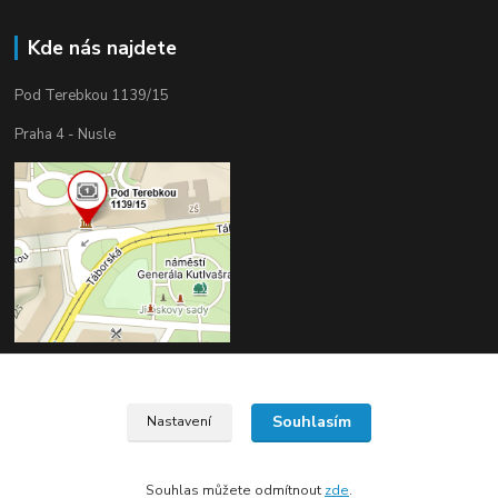
Kde nás najdete
Pod Terebkou 1139/15
Praha 4 - Nusle
Souhlasím
Nastavení
Upravit sběr cookies.
Souhlas můžete odmítnout
zde
.