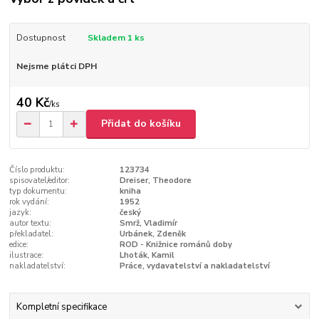
Dostupnost
Skladem 1 ks
Nejsme plátci DPH
40 Kč
/
ks
Přidat do košíku
Číslo produktu:
123734
spisovatel/editor:
Dreiser, Theodore
typ dokumentu:
kniha
rok vydání:
1952
jazyk:
český
autor textu:
Smrž, Vladimír
překladatel:
Urbánek, Zdeněk
edice:
ROD - Knižnice románů doby
ilustrace:
Lhoták, Kamil
nakladatelství:
Práce, vydavatelství a nakladatelství
Kompletní specifikace