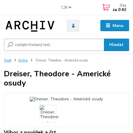
0
ks
CZK
za
0 Kč
Menu
Hledat
Úvod
Kniha
Dreiser, Theodore - Americké osudy
Dreiser, Theodore - Americké
osudy
Výbor z povídek a črt