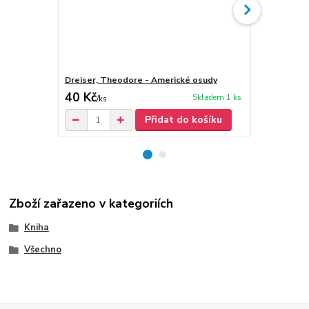
Dreiser, Theodore - Americké osudy
Dreiser, Th
40 Kč
40 Kč
Skladem 1 ks
/
ks
/
ks
Přidat do košíku
Zboží zařazeno v kategoriích
Kniha
Všechno