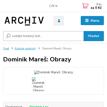
0
ks
CZK
za
0 Kč
Menu
Hledat
Úvod
Katalog autorský
Dominik Mareš: Obrazy
Dominik Mareš: Obrazy
Dostupnost
Skladem 1 ks