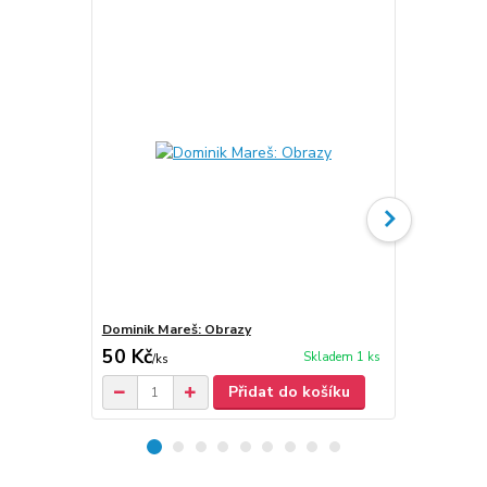
Dominik Mareš: Obrazy
Dominik Mar
50 Kč
80 Kč
Skladem 1 ks
/
ks
/
ks
Přidat do košíku