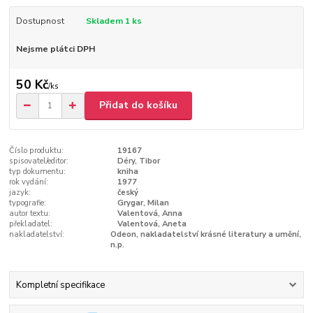
Dostupnost
Skladem 1 ks
Nejsme plátci DPH
50 Kč
/
ks
Přidat do košíku
Číslo produktu:
19167
spisovatel/editor:
Déry, Tibor
typ dokumentu:
kniha
rok vydání:
1977
jazyk:
český
typografie:
Grygar, Milan
autor textu:
Valentová, Anna
překladatel:
Valentová, Aneta
nakladatelství:
Odeon, nakladatelství krásné literatury a umění,
n.p.
Kompletní specifikace