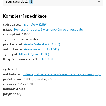
Související zboží
1
Kompletní specifikace
spisovatel:
Tibor Déry (1894)
název:
Pomyslná reportáž o americkém pop-festivalu
rok vydání:
1977
typ dokumentu:
kniha
překladatel:
Aneta Valentová (1987)
autor textu:
Anna Valentová (1941)
typograf:
Milan Grygar (1926)
ID zpracování v abartu:
161248
vydání:
1.
nakladatel:
Odeon, nakladatelství krásné literatury a umění, n.p.
počet stran:
189, (3), vazba, přebal
rozměry:
175 x 120
náklad:
4 500
jazyk:
český