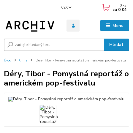
0
ks
CZK
za
0 Kč
Menu
Hledat
Úvod
Kniha
Déry, Tibor - Pomyslná reportáž o americkém pop-festivalu
Déry, Tibor - Pomyslná reportáž o
americkém pop-festivalu