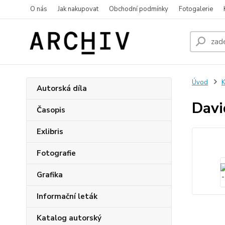
O nás
Jak nakupovat
Obchodní podmínky
Fotogalerie
Úvod
K
Autorská díla
Davi
Časopis
Exlibris
Fotografie
Grafika
Informační leták
Katalog autorský