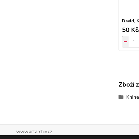
David, 
50 Kč
Zboží 
Kniha
www.artarchiv.cz