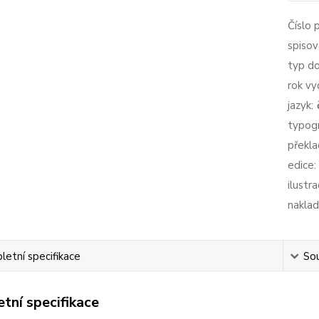
Číslo 
spisov
typ d
rok vy
jazyk:
typogr
překla
edice:
ilustra
naklad
etní specifikace
Sou
tní specifikace