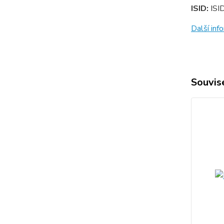
ISID:
ISI
Další in
Souvise