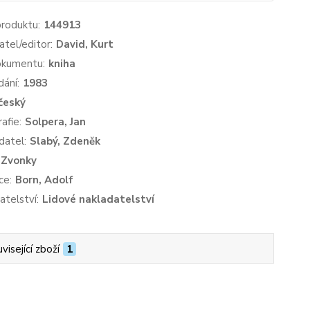
produktu:
144913
atel/editor:
David, Kurt
okumentu:
kniha
dání:
1983
český
afie:
Solpera, Jan
datel:
Slabý, Zdeněk
Zvonky
ce:
Born, Adolf
atelství:
Lidové nakladatelství
visející zboží
1