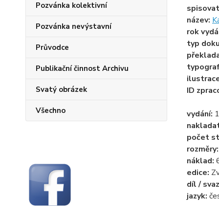
Pozvánka kolektivní
spisova
název:
K
Pozvánka nevýstavní
rok vydá
typ dok
Průvodce
překlad
typogra
Publikační činnost Archivu
ilustrac
Svatý obrázek
ID zprac
Všechno
vydání:
1
naklada
počet st
rozměry
náklad:
edice:
Z
díl / sva
jazyk:
če