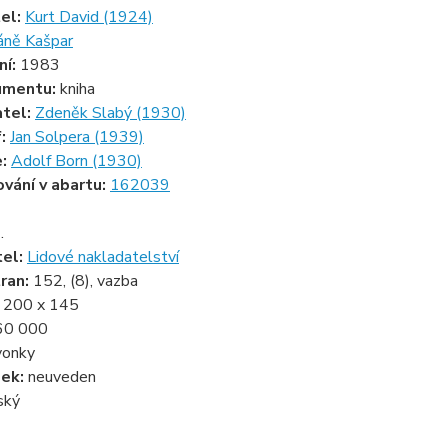
tel:
Kurt David (1924)
áně Kašpar
ní:
1983
umentu:
kniha
atel:
Zdeněk Slabý (1930)
f:
Jan Solpera (1939)
e:
Adolf Born (1930)
ování v abartu:
162039
.
tel:
Lidové nakladatelství
ran:
152, (8), vazba
:
200 x 145
60 000
vonky
zek:
neuveden
ský