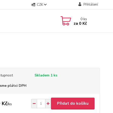
Přihlášení
CZK
0
ks
za
0 Kč
tupnost
Skladem 1 ks
sme plátci DPH
 Kč
Přidat do košíku
/
ks