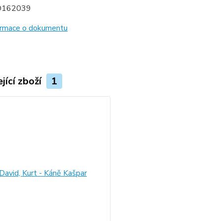
D162039
formace o dokumentu
jící zboží
1