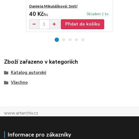
Daniela Mikulášková: Snití
Daniela Mik
40 Kč
30 Kč
Skladem 1 ks
/
ks
/
ks
Přidat do košíku
Zboží zařazeno v kategoriích
Katalog autorský
Všechno
www.artarchiv.cz
Informace pro zákazníky