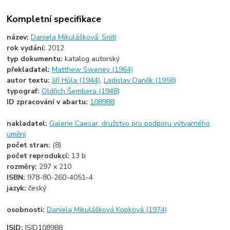
Kompletní specifikace
název:
Daniela Mikulášková: Snití
rok vydání:
2012
typ dokumentu:
katalog autorský
překladatel:
Matthew Sweney (1964)
autor textu:
Jiří Hůla (1944)
,
Ladislav Daněk (1958)
typograf:
Oldřich Šembera (1948)
ID zpracování v abartu:
108988
nakladatel:
Galerie Caesar, družstvo pro podporu výtvarného
umění
počet stran:
(8)
počet reprodukcí:
13 b
rozměry:
297 x 210
ISBN:
978-80-260-4051-4
jazyk:
český
osobnosti:
Daniela Mikulášková Kopková (1974)
ISID:
ISID108988