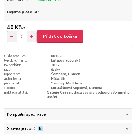
Nejsme plátci DPH
40 Kč
/
ks
Přidat do košíku
Číslo produktu:
88682
typ dokumentu:
katalog autorský
rok vydání:
2012
jazyk:
český
typografie:
Šembera, Oldřich
autor textu:
Hůla, Jiří
překladatel:
Sweney, Matthew
osobnosti:
Mikulášková Kopková, Daniela
nakladatelství:
Galerie Caesar, družstvo pro podporu výtvarného
umění
Kompletní specifikace
Související zboží
5