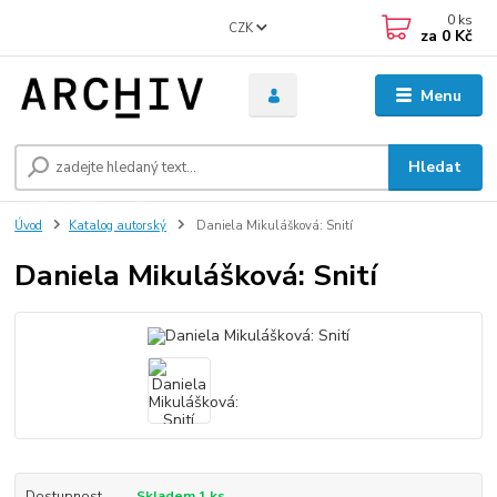
0
ks
CZK
za
0 Kč
Menu
Hledat
Úvod
Katalog autorský
Daniela Mikulášková: Snití
Daniela Mikulášková: Snití
Dostupnost
Skladem 1 ks