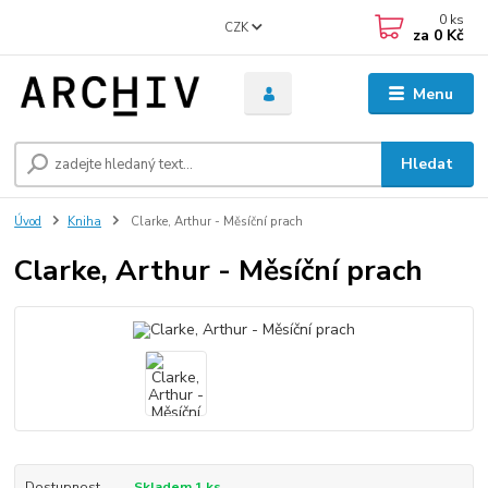
0
ks
CZK
za
0 Kč
Menu
Hledat
Úvod
Kniha
Clarke, Arthur - Měsíční prach
Clarke, Arthur - Měsíční prach
Dostupnost
Skladem 1 ks