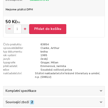
Nejsme plátci DPH
50 Kč
/
ks
Přidat do košíku
Číslo produktu:
63654
spisovatel/editor:
Clarke, Arthur
typ dokumentu:
kniha
rok vydání:
1965
jazyk:
český
typografie:
Grygar, Milan
překladatel:
Emmerová, Jarmila
edice:
Soudobá světová próza
nakladatelství:
Státní nakladatelství krásné literatury a umění,
n.p. (SNKLU)
Kompletní specifikace
Související zboží
2