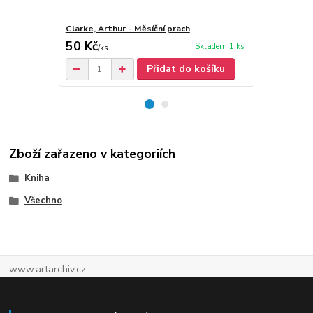
Clarke, Arthur - Měsíční prach
Clarke, Arth
50 Kč
40 Kč
Skladem 1 ks
/
ks
/
ks
Přidat do košíku
Zboží zařazeno v kategoriích
Kniha
Všechno
www.artarchiv.cz