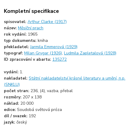
Kompletní specifikace
spisovatel:
Arthur Clarke (1917)
název:
Měsíční prach
rok vydání:
1965
typ dokumentu:
kniha
překladatel:
Jarmila Emmerová (1929)
typograf:
Milan Grygar (1926)
,
Ludmila Zapletalová (1928)
ID zpracování v abartu:
135272
vydání:
1.
nakladatel:
Státní nakladatelství krásné literatury a umění, n.p.
(SNKLU)
počet stran:
236, (4), vazba, přebal
rozměry:
207 x 138
náklad:
20 000
edice:
Soudobá světová próza
díl / svazek:
192
jazyk:
český