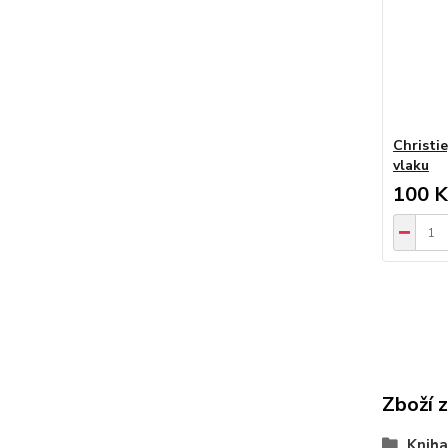
Christi
vlaku
100 K
Zboží 
Kniha