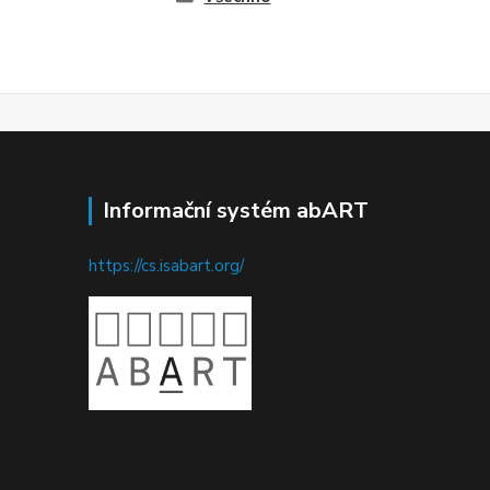
Informační systém abART
https://cs.isabart.org/