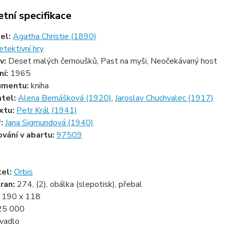
tní specifikace
tel:
Agatha Christie (1890)
etektivní hry
v:
Deset malých černoušků, Past na myši, Neočekávaný host
ní:
1965
umentu:
kniha
atel:
Alena Bernášková (1920)
,
Jaroslav Chuchvalec (1917)
xtu:
Petr Král (1941)
f:
Jana Sigmundová (1940)
ování v abartu:
97509
1
tel:
Orbis
ran:
274, (2), obálka (slepotisk), přebal
:
190 x 118
25 000
vadlo