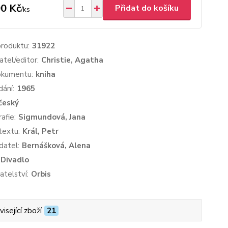
0 Kč
Přidat do košíku
/
ks
produktu:
31922
atel/editor:
Christie, Agatha
okumentu:
kniha
dání:
1965
český
afie:
Sigmundová, Jana
textu:
Král, Petr
datel:
Bernášková, Alena
Divadlo
atelství:
Orbis
isející zboží
21