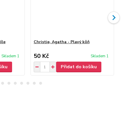
íle
Christie, Agatha - Plavý kôň
Chr
Po
50 Kč
60
Skladem 1
Skladem 1
šíku
Přidat do košíku