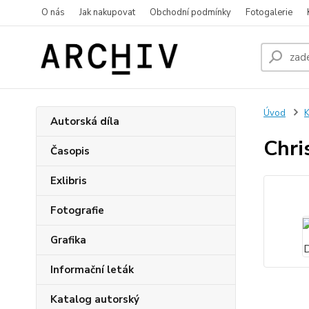
O nás
Jak nakupovat
Obchodní podmínky
Fotogalerie
Úvod
K
Autorská díla
Chri
Časopis
Exlibris
Fotografie
Grafika
Informační leták
Katalog autorský