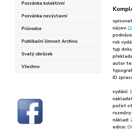
Pozvánka kolektivní
Komple
Pozvánka nevýstavní
spisova
název:
D
Průvodce
podnáze
Publikační činnost Archivu
rok vydá
typ dok
Svatý obrázek
překlad
autor te
Všechno
typogra
ID zprac
vydání:
naklada
počet st
rozměry
náklad:
edice:
Di