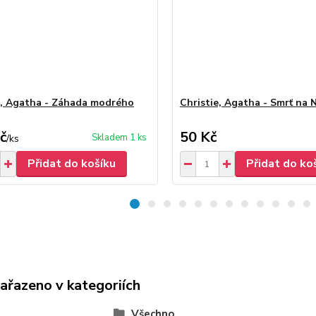
e, Agatha - Záhada modrého
Christie, Agatha - Smrť na N
č
50 Kč
Skladem 1 ks
/
ks
Přidat do košíku
Přidat do ko
zařazeno v kategoriích
Všechno