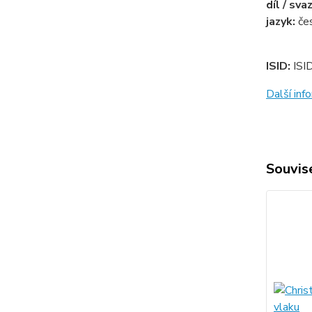
díl / sva
jazyk:
če
ISID:
ISI
Další in
Souvise