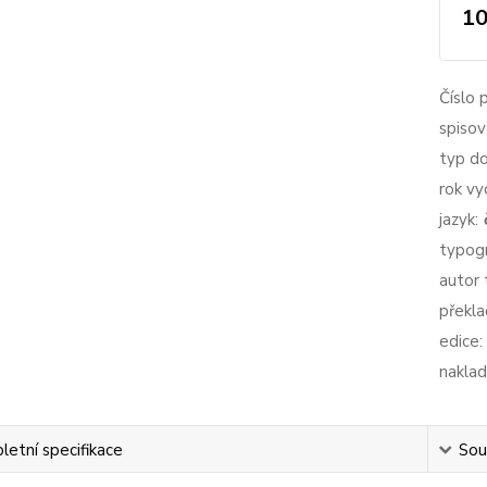
10
Číslo 
spisov
typ d
rok vy
jazyk:
typogr
autor 
překla
edice:
naklad
etní specifikace
Souv