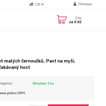
Přihlášení
CZK
0
ks
za
0 Kč
t malých černoušků, Past na myši,
ekávaný host
tupnost
Skladem 1 ks
sme plátci DPH