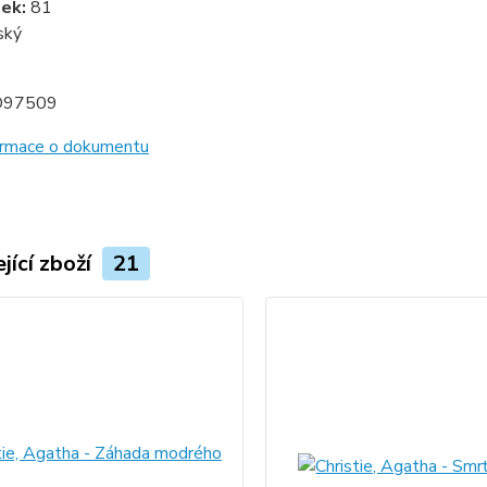
zek:
81
ský
D97509
formace o dokumentu
jící zboží
21