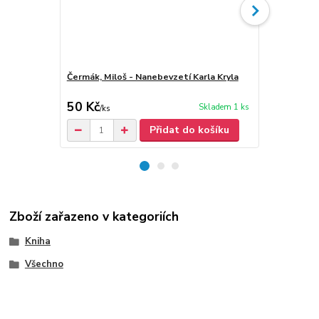
Čermák, Miloš - Nanebevzetí Karla Kryla
Karel Kryl: 
hlína
50 Kč
30 Kč
Skladem 1 ks
/
ks
/
ks
Přidat do košíku
Zboží zařazeno v kategoriích
Kniha
Všechno