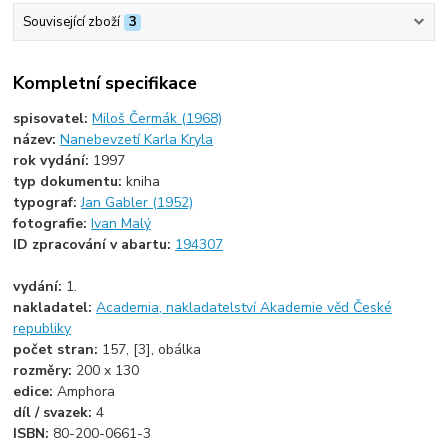
Související zboží
3
Kompletní specifikace
spisovatel:
Miloš Čermák (1968)
název:
Nanebevzetí Karla Kryla
rok vydání:
1997
typ dokumentu:
kniha
typograf:
Jan Gabler (1952)
fotografie:
Ivan Malý
ID zpracování v abartu:
194307
vydání:
1.
nakladatel:
Academia, nakladatelství Akademie věd České
republiky
počet stran:
157, [3], obálka
rozměry:
200 x 130
edice:
Amphora
díl / svazek:
4
ISBN:
80-200-0661-3