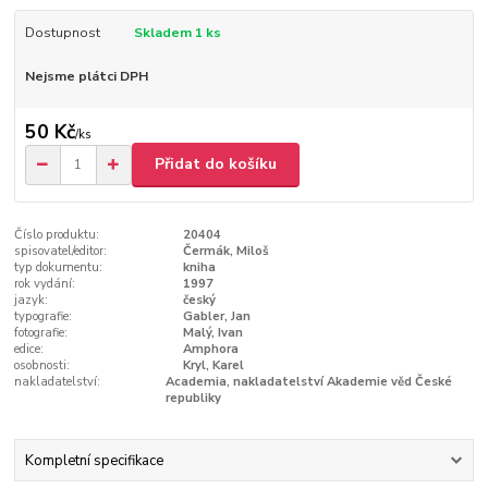
Dostupnost
Skladem 1 ks
Nejsme plátci DPH
50 Kč
/
ks
Přidat do košíku
Číslo produktu:
20404
spisovatel/editor:
Čermák, Miloš
typ dokumentu:
kniha
rok vydání:
1997
jazyk:
český
typografie:
Gabler, Jan
fotografie:
Malý, Ivan
edice:
Amphora
osobnosti:
Kryl, Karel
nakladatelství:
Academia, nakladatelství Akademie věd České
republiky
Kompletní specifikace