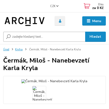
0
ks
CZK
za
0 Kč
Menu
Hledat
Úvod
Kniha
Čermák, Miloš - Nanebevzetí Karla Kryla
Čermák, Miloš - Nanebevzetí
Karla Kryla