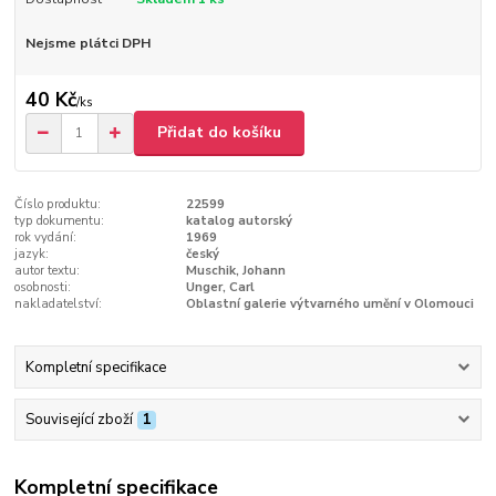
Nejsme plátci DPH
40 Kč
/
ks
Přidat do košíku
Číslo produktu:
22599
typ dokumentu:
katalog autorský
rok vydání:
1969
jazyk:
český
autor textu:
Muschik, Johann
osobnosti:
Unger, Carl
nakladatelství:
Oblastní galerie výtvarného umění v Olomouci
Kompletní specifikace
Související zboží
1
Kompletní specifikace