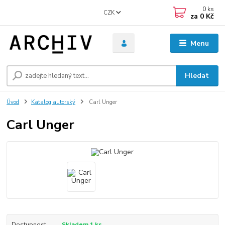
0
ks
CZK
za
0 Kč
Menu
Hledat
Úvod
Katalog autorský
Carl Unger
Carl Unger
Dostupnost
Skladem 1 ks