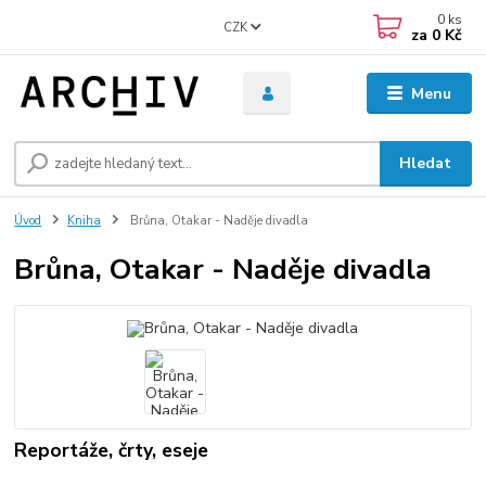
0
ks
CZK
za
0 Kč
Menu
Hledat
Úvod
Kniha
Brůna, Otakar - Naděje divadla
Brůna, Otakar - Naděje divadla
Reportáže, črty, eseje