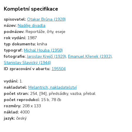
Kompletní specifikace
spisovatel:
Otakar Brůna (1928)
název:
Naděje divadla
podnázev:
Reportáže, črty, eseje
rok vydání:
1987
typ dokumentu:
kniha
typograf:
Michal Houba (1958)
fotografie:
Jaroslav Krejčí (1929)
,
Emanuel Křenek (1932)
,
Stanislav Slavický (1944)
ID zpracování v abartu:
195504
vydání:
1.
nakladatel:
Melantrich, nakladatelství
počet stran:
254, [94], předsádky, vazba, přebal
počet reprodukcí:
15 b, 78 čb
rozměry:
208 x 133
náklad:
4000
jazyk:
český