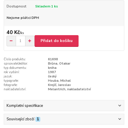
Dostupnost
Skladem 1 ks
Nejsme plátci DPH
40 Kč
/
ks
Přidat do košíku
Číslo produktu:
61698
spisovatel/editor:
Brůna, Otakar
typ dokumentu:
kniha
rok vydání:
1987
jazyk:
český
typografie:
Houba, Michal
fotografie:
Krejčí, Jaroslav
nakladatelství:
Melantrich, nakladatelství
Kompletní specifikace
Související zboží
1