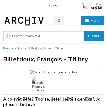
0
ks
CZK
za
0 Kč
Menu
Hledat
Úvod
Kniha
Billetdoux, François - Tři hry
Billetdoux, François - Tři hry
A co svět šéfe? Točí se, šefe!, Ještě skleničku?. Jdi
přece k Törfové