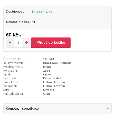
Dostupnost
Skladem 1 ks
Nejsme plátci DPH
60 Kč
/
ks
Přidat do košíku
Číslo produktu:
108643
spisovatel/editor:
Billetdoux, François
typ dokumentu:
kniha
rok vydání:
1965
jazyk:
český
typografie:
Feller, Ludvík
autor textu:
Liehm, Antonín
překladatel:
Liehm, Antonín
edice:
Divadlo
nakladatelství:
Orbis
Kompletní specifikace