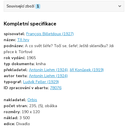
Související zboží
1
Kompletní specifikace
spisovatel:
François Billetdoux (1927)
název:
Tři hry
podnázev:
A co svět šéfe? Točí se, šefe!, Ještě skleničku?. Jdi
přece k Törfové
rok vydání:
1965
typ dokumentu:
kniha
překladatel:
Antonín Liehm (1924)
,
Jiří Konůpek (1919)
autor textu:
Antonín Liehm (1924)
typograf:
Ludvík Feller (1929)
ID zpracování v abartu:
78076
nakladatel:
Orbis
počet stran:
235, (5), obálka
rozměry:
190 x 120
náklad:
3 500
edice:
Divadlo