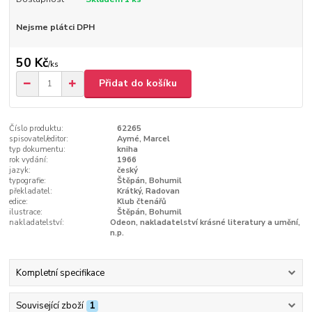
Nejsme plátci DPH
50 Kč
/
ks
Přidat do košíku
Číslo produktu:
62265
spisovatel/editor:
Aymé, Marcel
typ dokumentu:
kniha
rok vydání:
1966
jazyk:
český
typografie:
Štěpán, Bohumil
překladatel:
Krátký, Radovan
edice:
Klub čtenářů
ilustrace:
Štěpán, Bohumil
nakladatelství:
Odeon, nakladatelství krásné literatury a umění,
n.p.
Kompletní specifikace
Související zboží
1