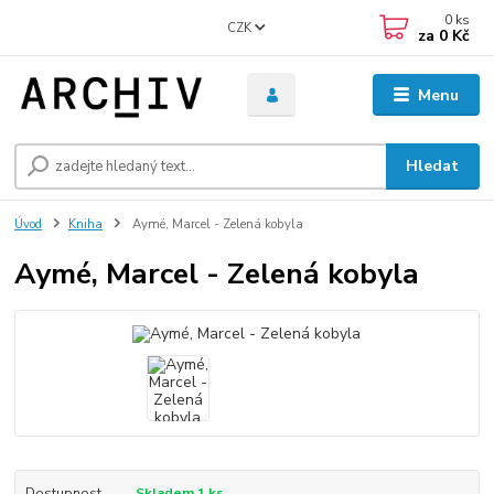
0
ks
CZK
za
0 Kč
Menu
Hledat
Úvod
Kniha
Aymé, Marcel - Zelená kobyla
Aymé, Marcel - Zelená kobyla
Dostupnost
Skladem 1 ks