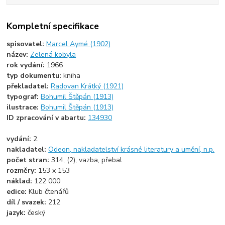
Kompletní specifikace
spisovatel:
Marcel Aymé (1902)
název:
Zelená kobyla
rok vydání:
1966
typ dokumentu:
kniha
překladatel:
Radovan Krátký (1921)
typograf:
Bohumil Štěpán (1913)
ilustrace:
Bohumil Štěpán (1913)
ID zpracování v abartu:
134930
vydání:
2.
nakladatel:
Odeon, nakladatelství krásné literatury a umění, n.p.
počet stran:
314, (2), vazba, přebal
rozměry:
153 x 153
náklad:
122 000
edice:
Klub čtenářů
díl / svazek:
212
jazyk:
český