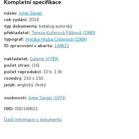
Kompletní specifikace
název:
Amie Siegel
rok vydání:
2016
typ dokumentu:
katalog autorský
překladatel:
Tereza Kučerová Pálková (1980)
typograf:
Anežka Hrubá Ciglerová (1984)
ID zpracování v abartu:
148621
nakladatel:
Galerie VI PER
počet stran:
(16)
počet reprodukcí:
10 b, 1 čb
rozměry:
210 x 150
jazyk:
anglický, český
osobnosti:
Amie Siegel (1974)
ISID:
ISID148621
Další informace o dokumentu