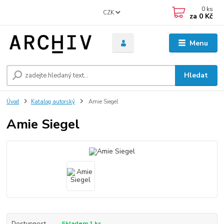
0
ks
CZK
za
0 Kč
Menu
Hledat
Úvod
Katalog autorský
Amie Siegel
Amie Siegel
Dostupnost
Skladem 1 ks