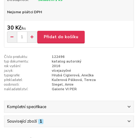
Nejsme plátci DPH
30 Kč
/
ks
Přidat do košíku
Číslo produktu:
122496
typ dokumentu:
katalog autorský
rok vydání:
2016
jazyk:
vícejazyčné
typografie:
Hrubá Ciglerová, Anežka
překladatel:
Kučerová Pálková, Tereza
osobnosti:
Siegel, Amie
nakladatelství:
Galerie VI PER
Kompletní specifikace
Související zboží
1