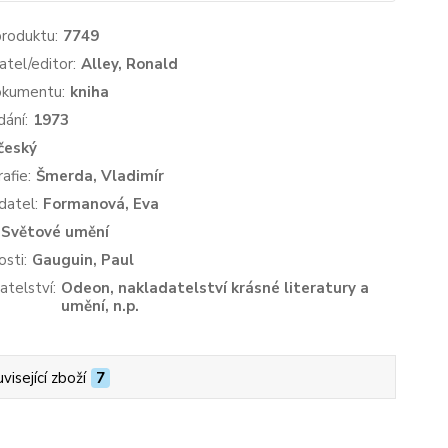
produktu:
7749
atel/editor:
Alley, Ronald
okumentu:
kniha
dání:
1973
český
afie:
Šmerda, Vladimír
datel:
Formanová, Eva
Světové umění
sti:
Gauguin, Paul
atelství:
Odeon, nakladatelství krásné literatury a
umění, n.p.
visející zboží
7