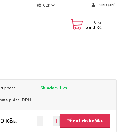
Přihlášení
CZK
0
ks
za
0 Kč
tupnost
Skladem 1 ks
sme plátci DPH
0 Kč
Přidat do košíku
/
ks