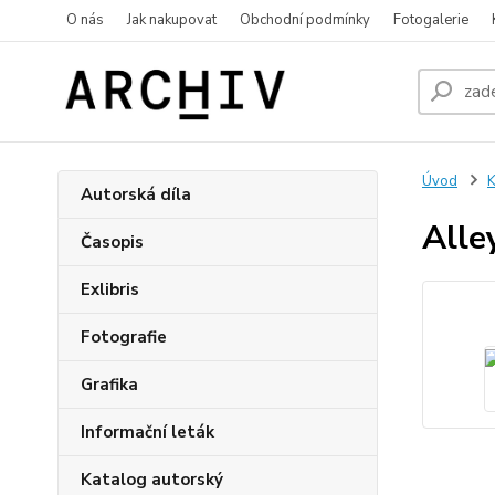
O nás
Jak nakupovat
Obchodní podmínky
Fotogalerie
Úvod
K
Autorská díla
Alle
Časopis
Exlibris
Fotografie
Grafika
Informační leták
Katalog autorský