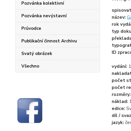
Pozvánka kolektivní
spisova
Pozvánka nevýstavní
název:
G
rok vydá
Průvodce
typ dok
překlad
Publikační činnost Archivu
typogra
ID zprac
Svatý obrázek
Všechno
vydání:
1
naklada
počet st
počet re
rozměry
náklad:
edice:
S
díl / sva
jazyk:
če