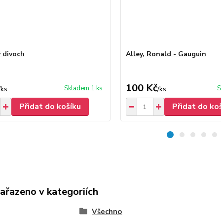
 divoch
Alley, Ronald - Gauguin
100 Kč
Skladem 1 ks
S
/
ks
/
ks
Přidat do košíku
Přidat do ko
zařazeno v kategoriích
Všechno