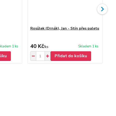
Rosůlek (Drnák), Jan - Stín přes paletu
Pa
gal
de
40 Kč
30
kladem 1 ks
Skladem 1 ks
/
ks
šíku
Přidat do košíku