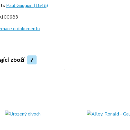
ti:
Paul Gauguin (1848)
D100683
formace o dokumentu
jící zboží
7