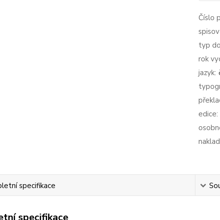
Číslo 
spisov
typ d
rok vy
jazyk:
typogr
překla
edice:
osobno
naklad
etní specifikace
Sou
tní specifikace