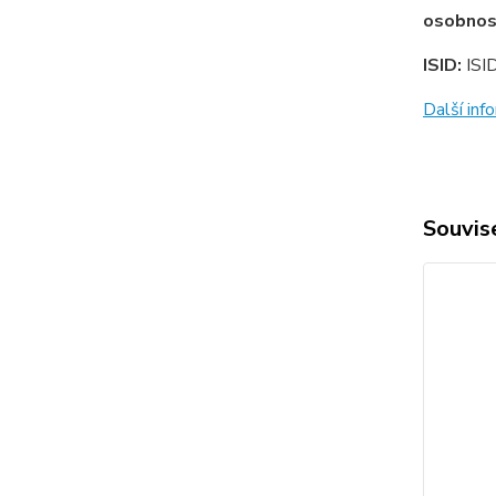
osobnos
ISID:
ISI
Další in
Souvise