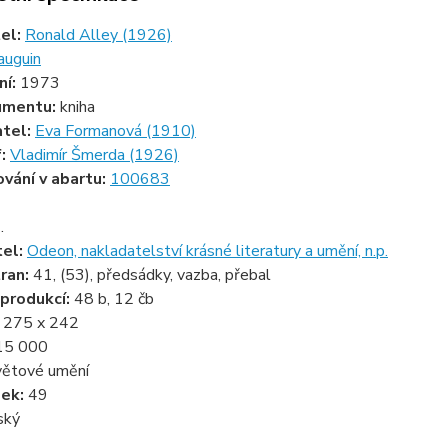
tel:
Ronald Alley (1926)
auguin
ní:
1973
umentu:
kniha
atel:
Eva Formanová (1910)
f:
Vladimír Šmerda (1926)
ování v abartu:
100683
.
tel:
Odeon, nakladatelství krásné literatury a umění, n.p.
ran:
41, (53), předsádky, vazba, přebal
produkcí:
48 b, 12 čb
:
275 x 242
15 000
větové umění
zek:
49
ský