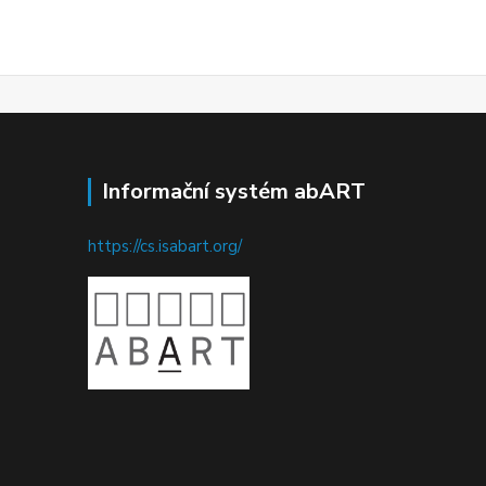
Informační systém abART
https://cs.isabart.org/