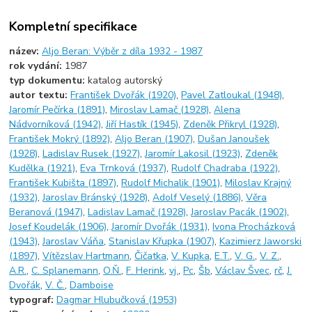
Kompletní specifikace
název:
Aljo Beran: Výběr z díla 1932 - 1987
rok vydání:
1987
typ dokumentu:
katalog autorský
autor textu:
František Dvořák (1920)
,
Pavel Zatloukal (1948)
,
Jaromír Pečírka (1891)
,
Miroslav Lamač (1928)
,
Alena
Nádvorníková (1942)
,
Jiří Hastík (1945)
,
Zdeněk Přikryl (1928)
,
František Mokrý (1892)
,
Aljo Beran (1907)
,
Dušan Janoušek
(1928)
,
Ladislav Rusek (1927)
,
Jaromír Lakosil (1923)
,
Zdeněk
Kudělka (1921)
,
Eva Trnková (1937)
,
Rudolf Chadraba (1922)
,
František Kubišta (1897)
,
Rudolf Michalik (1901)
,
Miloslav Krajný
(1932)
,
Jaroslav Bránský (1928)
,
Adolf Veselý (1886)
,
Věra
Beranová (1947)
,
Ladislav Lamač (1928)
,
Jaroslav Pacák (1902)
,
Josef Koudelák (1906)
,
Jaromír Dvořák (1931)
,
Ivona Procházková
(1943)
,
Jaroslav Váňa
,
Stanislav Křupka (1907)
,
Kazimierz Jaworski
(1897)
,
Vítězslav Hartmann
,
Čičatka
,
V. Kupka
,
E.T.
,
V. G.
,
V. Z.
,
A.R.
,
C. Splanemann
,
O.Ň.
,
F. Herink
,
vj.
,
Pc
,
Šb
,
Václav Švec
,
rč
,
J.
Dvořák
,
V. Č.
,
Damboise
typograf:
Dagmar Hlubučková (1953)