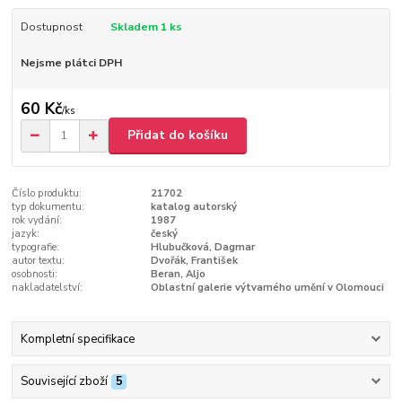
Dostupnost
Skladem 1 ks
Nejsme plátci DPH
60 Kč
/
ks
Přidat do košíku
Číslo produktu:
21702
typ dokumentu:
katalog autorský
rok vydání:
1987
jazyk:
český
typografie:
Hlubučková, Dagmar
autor textu:
Dvořák, František
osobnosti:
Beran, Aljo
nakladatelství:
Oblastní galerie výtvarného umění v Olomouci
Kompletní specifikace
Související zboží
5