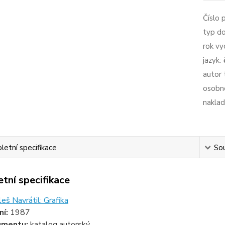
Číslo 
typ d
rok vy
jazyk:
autor 
osobno
naklad
etní specifikace
Sou
tní specifikace
eš Navrátil: Grafika
ní:
1987
umentu:
katalog autorský