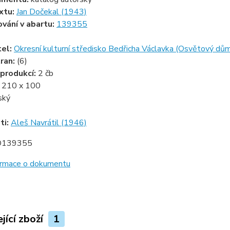
xtu:
Jan Dočekal (1943)
ování v abartu:
139355
tel:
Okresní kulturní středisko Bedřicha Václavka (Osvětový dů
ran:
(6)
produkcí:
2 čb
:
210 x 100
ský
ti:
Aleš Navrátil (1946)
D139355
formace o dokumentu
jící zboží
1