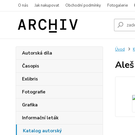
O nás
Jak nakupovat
Obchodní podmínky
Fotogalerie
Úvod
K
Autorská díla
Aleš
Časopis
Exlibris
Fotografie
Grafika
Informační leták
Katalog autorský