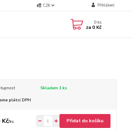
Přihlášení
CZK
0
ks
za
0 Kč
tupnost
Skladem 1 ks
sme plátci DPH
 Kč
Přidat do košíku
/
ks