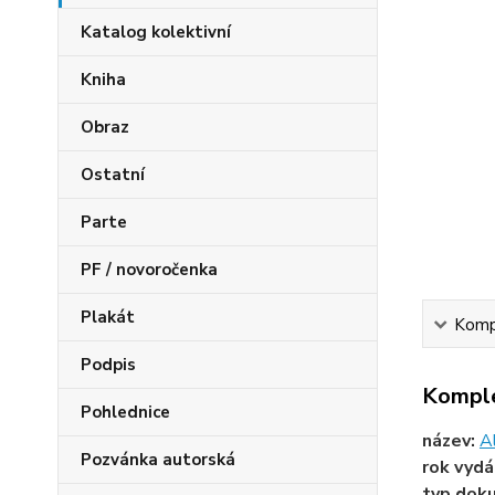
Katalog kolektivní
Kniha
Obraz
Ostatní
Parte
PF / novoročenka
Plakát
Kompl
Podpis
Komple
Pohlednice
název:
Al
Pozvánka autorská
rok vydá
typ dok