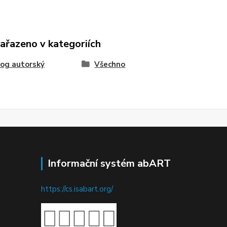
zařazeno v kategoriích
og autorský
Všechno
Informační systém abART
https://cs.isabart.org/