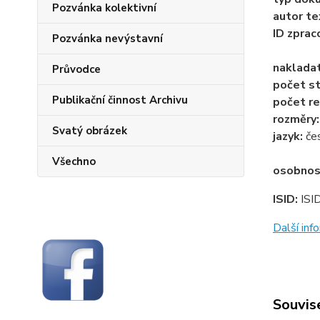
Pozvánka kolektivní
autor te
ID zprac
Pozvánka nevýstavní
naklada
Průvodce
počet st
Publikační činnost Archivu
počet re
rozměry
Svatý obrázek
jazyk:
če
Všechno
osobnos
ISID:
ISI
Další in
Souvise