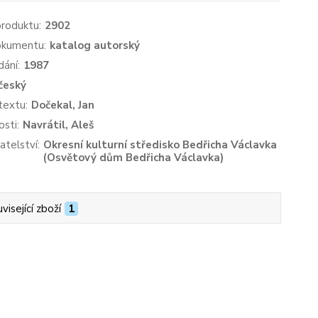
produktu:
2902
okumentu:
katalog autorský
dání:
1987
český
textu:
Dočekal, Jan
sti:
Navrátil, Aleš
atelství:
Okresní kulturní středisko Bedřicha Václavka
(Osvětový dům Bedřicha Václavka)
visející zboží
1