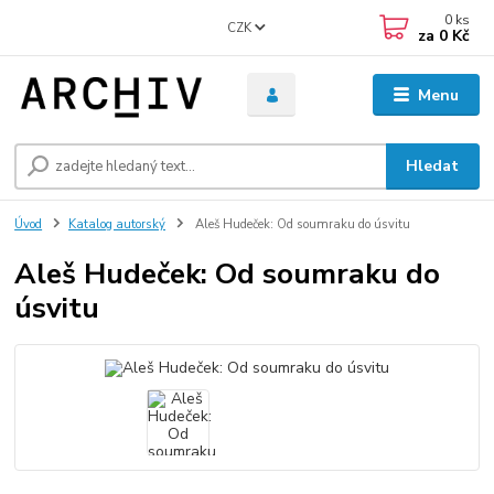
0
ks
CZK
za
0 Kč
Menu
Hledat
Úvod
Katalog autorský
Aleš Hudeček: Od soumraku do úsvitu
Aleš Hudeček: Od soumraku do
úsvitu