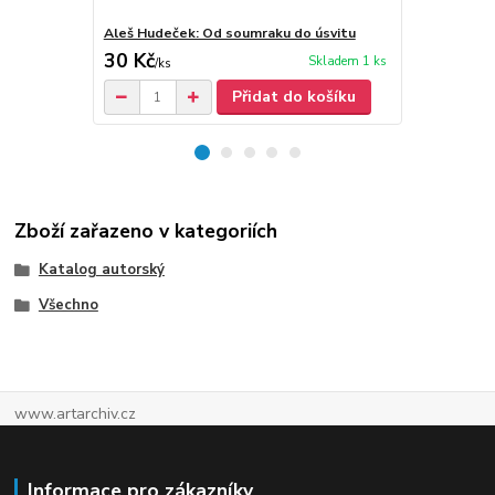
Aleš Hudeček: Od soumraku do úsvitu
Aleš Hudeče
30 Kč
60 Kč
Skladem 1 ks
/
ks
/
ks
Přidat do košíku
Zboží zařazeno v kategoriích
Katalog autorský
Všechno
www.artarchiv.cz
Informace pro zákazníky