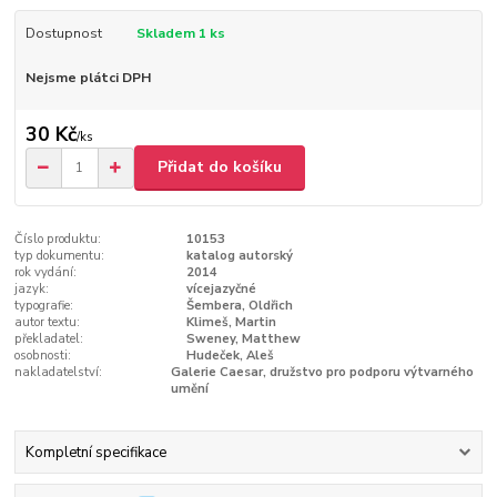
Dostupnost
Skladem 1 ks
Nejsme plátci DPH
30 Kč
/
ks
Přidat do košíku
Číslo produktu:
10153
typ dokumentu:
katalog autorský
rok vydání:
2014
jazyk:
vícejazyčné
typografie:
Šembera, Oldřich
autor textu:
Klimeš, Martin
překladatel:
Sweney, Matthew
osobnosti:
Hudeček, Aleš
nakladatelství:
Galerie Caesar, družstvo pro podporu výtvarného
umění
Kompletní specifikace