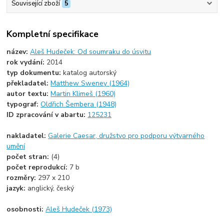
Související zboží
5
Kompletní specifikace
název:
Aleš Hudeček: Od soumraku do úsvitu
rok vydání:
2014
typ dokumentu:
katalog autorský
překladatel:
Matthew Sweney (1964)
autor textu:
Martin Klimeš (1960)
typograf:
Oldřich Šembera (1948)
ID zpracování v abartu:
125231
nakladatel:
Galerie Caesar, družstvo pro podporu výtvarného
umění
počet stran:
(4)
počet reprodukcí:
7 b
rozměry:
297 x 210
jazyk:
anglický, český
osobnosti:
Aleš Hudeček (1973)