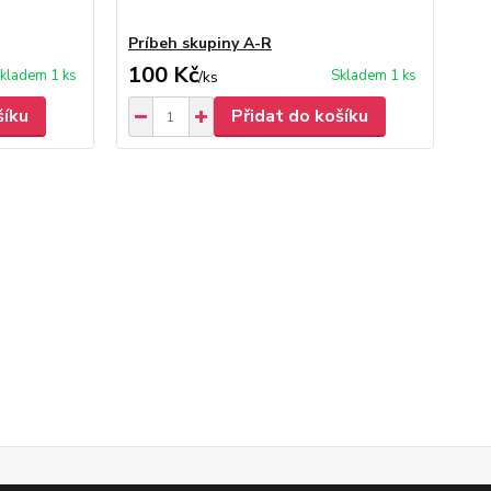
Príbeh skupiny A-R
Mu
100 Kč
3
kladem 1 ks
Skladem 1 ks
/
ks
šíku
Přidat do košíku