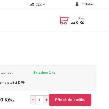
Přihlášení
CZK
0
ks
za
0 Kč
tupnost
Skladem 1 ks
sme plátci DPH
0 Kč
Přidat do košíku
/
ks