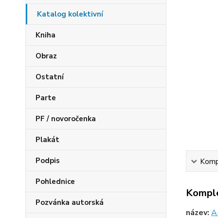
Katalog kolektivní
Kniha
Obraz
Ostatní
Parte
PF / novoročenka
Plakát
Podpis
Kompl
Pohlednice
Komple
Pozvánka autorská
název:
A