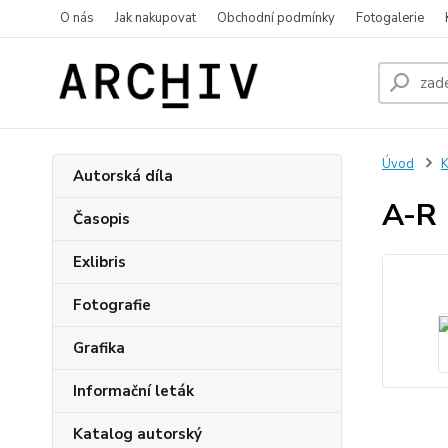
O nás
Jak nakupovat
Obchodní podmínky
Fotogalerie
Úvod
K
Autorská díla
A-R 
Časopis
Exlibris
Fotografie
Grafika
Informační leták
Katalog autorský