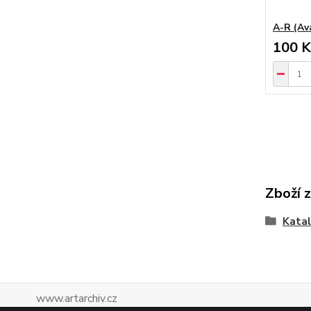
A-R (Av
100 K
Zboží 
Katal
www.artarchiv.cz