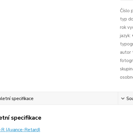
Číslo 
typ d
rok vy
jazyk:
typogr
autor 
fotogr
skupin
osobno
etní specifikace
Sou
tní specifikace
-R (Avance-Retard)