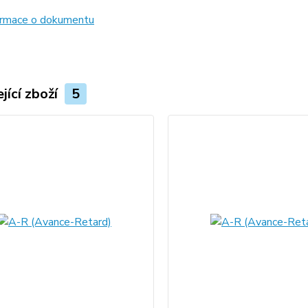
formace o dokumentu
jící zboží
5