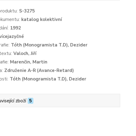
produktu:
S-3275
okumentu:
katalog kolektivní
dání:
1992
vícejazyčné
afie:
Tóth (Monogramista T.D), Dezider
textu:
Valoch, Jiří
afie:
Marenčin, Martin
a:
Združenie A-R (Avance-Retard)
sti:
Tóth (Monogramista T.D), Dezider
visející zboží
5