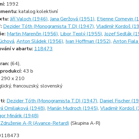
ní:
1992
umentu:
katalog kolektivní
xtu:
Jiří Valoch (1946)
,
Jana Geržová (1951)
,
Etienne Cornevin (
f:
Dezider Tóth (Monogramista T.D) (1947)
,
Vladimír Kordoš (1
ie:
Martin Marenčin (1956)
,
Libor Teplý (1955)
,
Jozef Sedlák (
úchová
,
Anton Sládek (1956)
,
Ivan Hoffman (1952)
,
Anton Fiala
ování v abartu:
118473
ran:
(64),
produkcí:
43 b
:
290 x 210
glický, francouzský, slovenský
ti:
Dezider Tóth (Monogramista T.D) (1947)
,
Daniel Fischer (1
á Omiliaková (1948)
,
Marián Mudroch (1945)
,
Vladimír Kordoš 
gor Minárik (1948)
:
Združenie A-R (Avance-Retard)
(Skupina A-R)
D118473