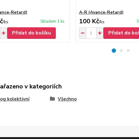
ance-Retard)
A-R (Avance-Retard)
č
100 Kč
Skladem 1 ks
S
/
ks
/
ks
Přidat do košíku
Přidat do ko
zařazeno v kategoriích
og kolektivní
Všechno