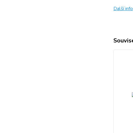
Další in
Souvise