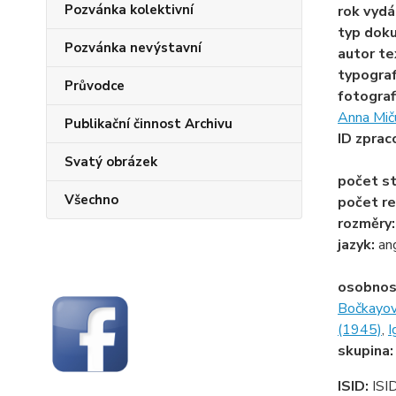
Pozvánka kolektivní
rok vydá
typ dok
Pozvánka nevýstavní
autor te
typogra
Průvodce
fotograf
Anna Mič
Publikační činnost Archivu
ID zprac
Svatý obrázek
počet st
Všechno
počet re
rozměry
jazyk:
an
osobnos
Bočkayov
(1945)
,
I
skupina
ISID:
ISI