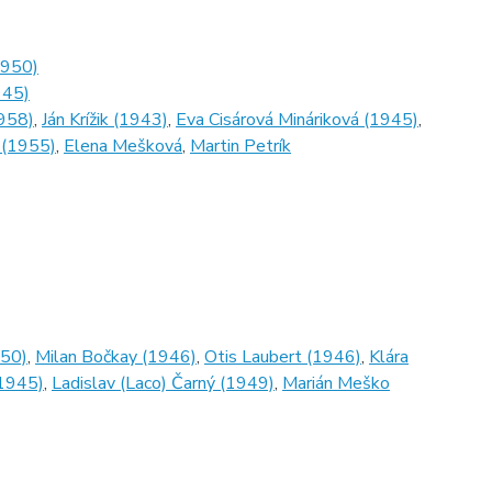
1950)
945)
1958)
,
Ján Krížik (1943)
,
Eva Cisárová Mináriková (1945)
,
 (1955)
,
Elena Mešková
,
Martin Petrík
950)
,
Milan Bočkay (1946)
,
Otis Laubert (1946)
,
Klára
(1945)
,
Ladislav (Laco) Čarný (1949)
,
Marián Meško