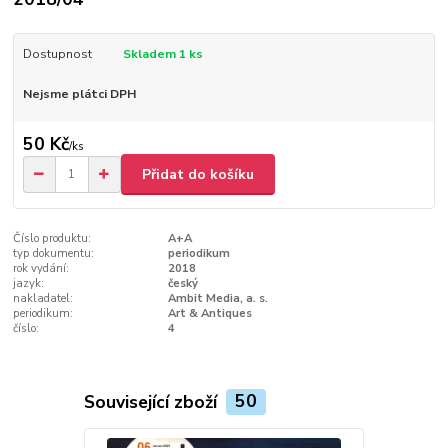
Dostupnost
Skladem 1 ks
Nejsme plátci DPH
50 Kč
/
ks
Přidat do košíku
Číslo produktu:
A+A
typ dokumentu:
periodikum
rok vydání:
2018
jazyk:
český
nakladatel:
Ambit Media, a. s.
periodikum:
Art & Antiques
číslo:
4
Související zboží
50