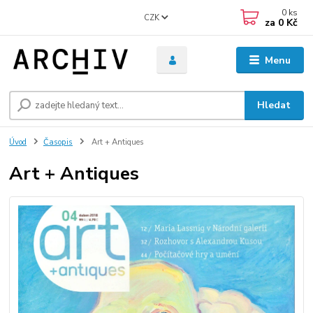
0
ks
CZK
za
0 Kč
Menu
Hledat
Úvod
Časopis
Art + Antiques
Art + Antiques