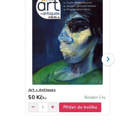
Art + Antiques
Art + Antiq
50 Kč
50 Kč
Skladem 1 ks
/
ks
/
ks
Přidat do košíku