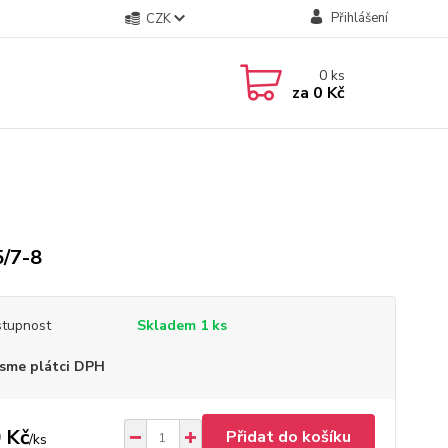
Přihlášení
CZK
0
ks
za
0 Kč
/7-8
tupnost
Skladem 1 ks
sme plátci DPH
 Kč
Přidat do košíku
/
ks