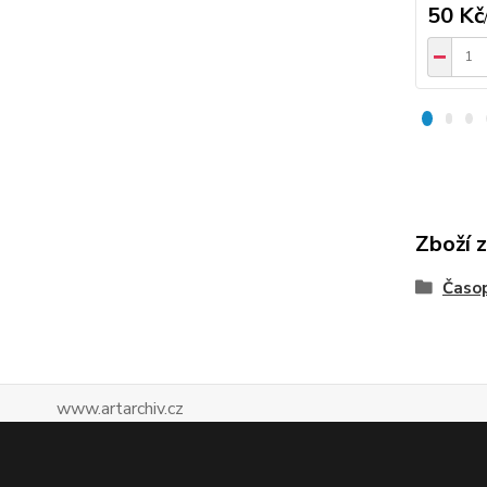
50 Kč
Zboží 
Časop
www.artarchiv.cz