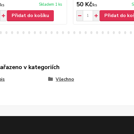
50 Kč
Skladem 1 ks
S
/
ks
/
ks
Přidat do košíku
Přidat do ko
zařazeno v kategoriích
is
Všechno