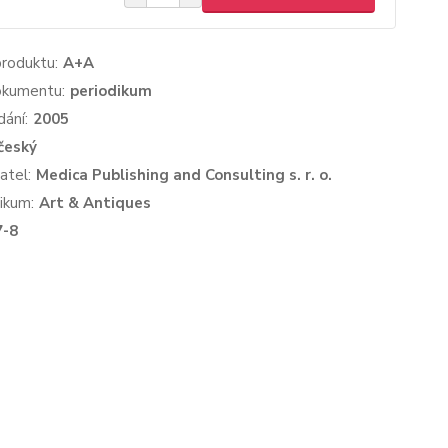
produktu:
A+A
okumentu:
periodikum
dání:
2005
český
atel:
Medica Publishing and Consulting s. r. o.
ikum:
Art & Antiques
7-8