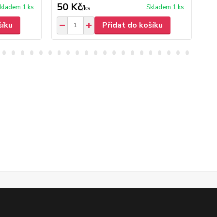
50 Kč
50
kladem 1 ks
Skladem 1 ks
/
ks
šíku
Přidat do košíku