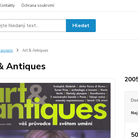
Kontakty
Ochrana soukromí
Hledat
asopis
Art & Antiques
& Antiques
2005
Dos
Nej
50