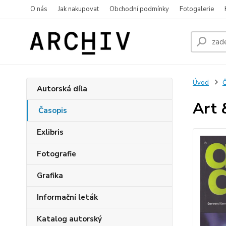
O nás
Jak nakupovat
Obchodní podmínky
Fotogalerie
Úvod
Č
Autorská díla
Art 
Časopis
Exlibris
Fotografie
Grafika
Informační leták
Katalog autorský