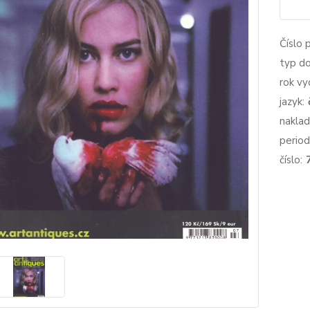
Číslo 
typ d
rok vy
jazyk:
naklad
period
číslo: