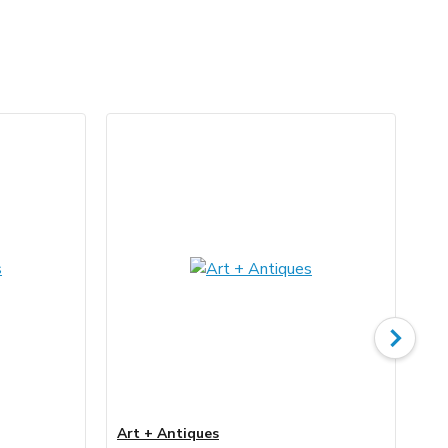
Art + Antiques
Ar