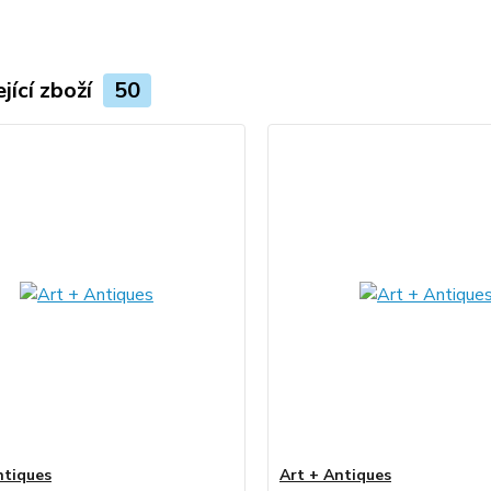
jící zboží
50
ntiques
Art + Antiques