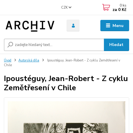
0
ks
CZK
za
0 Kč
Menu
Hledat
Úvod
Autorská díla
Ipoustéguy, Jean-Robert - Z cyklu Zemětřesení v
Chile
Ipoustéguy, Jean-Robert - Z cyklu
Zemětřesení v Chile