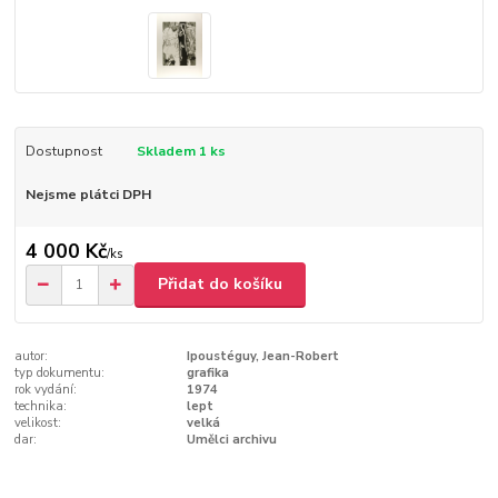
Dostupnost
Skladem 1 ks
Nejsme plátci DPH
4 000 Kč
/
ks
Přidat do košíku
autor:
Ipoustéguy, Jean-Robert
typ dokumentu:
grafika
rok vydání:
1974
technika:
lept
velikost:
velká
dar:
Umělci archivu