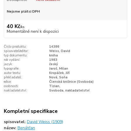
Nejsme plátci DPH
40 Kč
/
ks
Momentálně není k dispozici
Číslo produktu:
14386
spisovatel/editor:
Weiss, David
typ dokumentu:
kniha
rok vydání:
1983
jazyk:
český
typografie:
Jaroš, Milan
autor textu:
Kropáček, Jiří
překladatel:
Nová, Soňa
edice:
Členská knižnice (Svoboda)
osobnosti:
Tizian,
nakladatelství:
Svoboda, nakladatelství
Kompletní specifikace
spisovatel:
David Weiss (1909)
název:
Benátčan