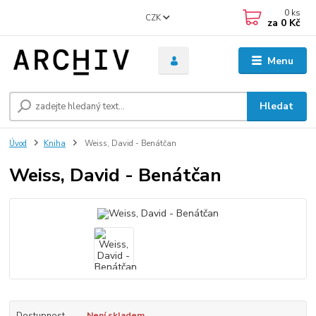
0
ks
CZK
za
0 Kč
Menu
Hledat
Úvod
Kniha
Weiss, David - Benátčan
Weiss, David - Benátčan
Dostupnost
Není skladem