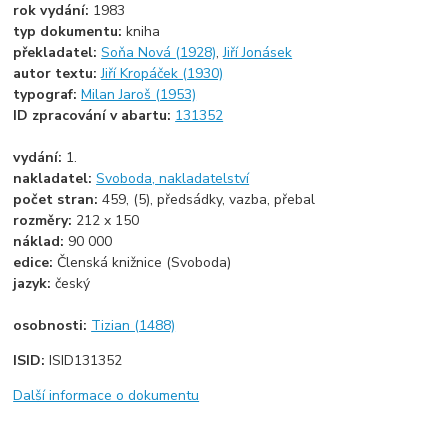
rok vydání:
1983
typ dokumentu:
kniha
překladatel:
Soňa Nová (1928)
,
Jiří Jonásek
autor textu:
Jiří Kropáček (1930)
typograf:
Milan Jaroš (1953)
ID zpracování v abartu:
131352
vydání:
1.
nakladatel:
Svoboda, nakladatelství
počet stran:
459, (5), předsádky, vazba, přebal
rozměry:
212 x 150
náklad:
90 000
edice:
Členská knižnice (Svoboda)
jazyk:
český
osobnosti:
Tizian (1488)
ISID:
ISID131352
Další informace o dokumentu