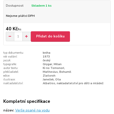
Dostupnost
Skladem 1 ks
Nejsme plátci DPH
40 Kč
/
ks
Přidat do košíku
typ dokumentu:
kniha
rok vydání:
1973
jazyk:
český
typografie:
Grygar, Milan
autor textu:
Ki no Tomonori,
překladatel:
Mathesius, Bohumil
edice:
Zlatoroh
ilustrace:
Janeček, Ota
nakladatelství:
Albatros, nakladatelství pro děti a mládež
Kompletní specifikace
název:
Verše psané na vodu