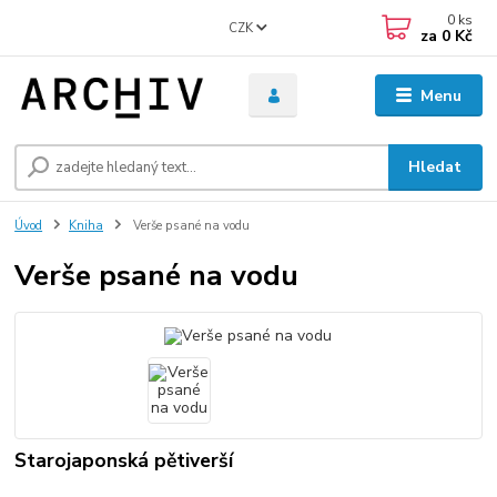
0
ks
CZK
za
0 Kč
Menu
Hledat
Úvod
Kniha
Verše psané na vodu
Verše psané na vodu
Starojaponská pětiverší