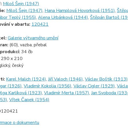
f:
Miloš Šejn (1947)
ie:
Miloš Šejn (1947)
,
Hana Hamplová Hovorková (1951)
,
Štěpá
ibor Teplý (1955)
,
Alena Urbánková (1944)
,
Štěpán Bartoš (1
ování v abartu:
120421
tel:
Galerie výtvarného umění
ran:
(60), vazba, přebal
produkcí:
34 čb
:
290 x 210
glický, český
ti:
Karel Malich (1924)
,
Jiří Valoch (1946)
,
Václav Boštík (1913)
ygar (1926)
,
Vladimír Kokolia (1956)
,
Václav Cigler (1929)
,
Václa
lga Karlíková (1923)
,
Vladimír Merta (1957)
,
Jan Svoboda (193
953)
,
Vítek Čapek (1954)
D120421
formace o dokumentu