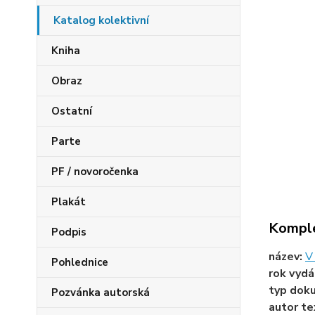
Katalog kolektivní
Kniha
Obraz
Ostatní
Parte
PF / novoročenka
Plakát
Komple
Podpis
název:
V 
Pohlednice
rok vydá
typ dok
Pozvánka autorská
autor te