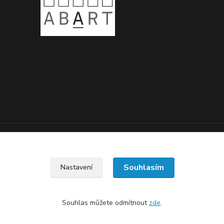
Upravit sběr cookies.
Souhlasím
Nastavení
Souhlas můžete odmítnout
zde
.