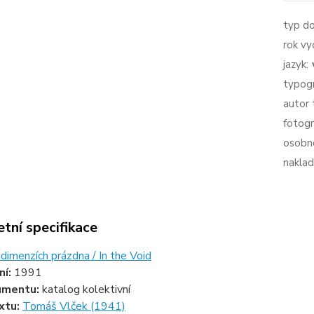
typ d
rok vy
jazyk:
typogr
autor 
fotogr
osobno
naklad
tní specifikace
dimenzích prázdna / In the Void
ní:
1991
umentu:
katalog kolektivní
xtu:
Tomáš Vlček (1941)