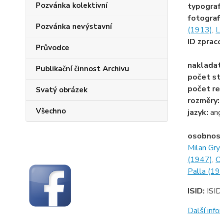
Pozvánka kolektivní
typogra
fotograf
Pozvánka nevýstavní
(1913)
,
L
ID zprac
Průvodce
naklada
Publikační činnost Archivu
počet st
počet re
Svatý obrázek
rozměry
Všechno
jazyk:
an
osobnos
Milan Gr
(1947)
,
O
Palla (1
ISID:
ISI
Další in