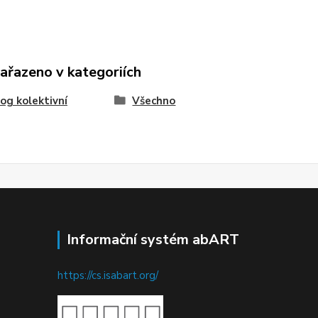
zařazeno v kategoriích
og kolektivní
Všechno
Informační systém abART
https://cs.isabart.org/