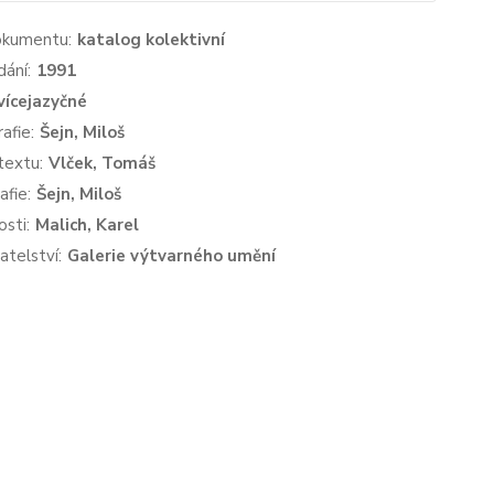
okumentu:
katalog kolektivní
dání:
1991
vícejazyčné
afie:
Šejn, Miloš
textu:
Vlček, Tomáš
afie:
Šejn, Miloš
sti:
Malich, Karel
atelství:
Galerie výtvarného umění