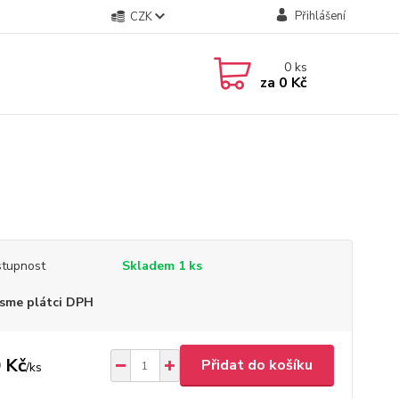
Přihlášení
CZK
0
ks
za
0 Kč
tupnost
Skladem 1 ks
sme plátci DPH
 Kč
Přidat do košíku
/
ks