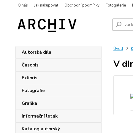
O nás
Jak nakupovat
Obchodní podmínky
Fotogalerie
Úvod
K
Autorská díla
V di
Časopis
Exlibris
Fotografie
Grafika
Informační leták
Katalog autorský