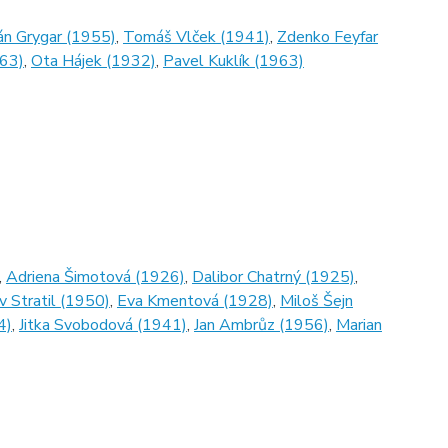
n Grygar (1955)
,
Tomáš Vlček (1941)
,
Zdenko Feyfar
963)
,
Ota Hájek (1932)
,
Pavel Kuklík (1963)
,
Adriena Šimotová (1926)
,
Dalibor Chatrný (1925)
,
v Stratil (1950)
,
Eva Kmentová (1928)
,
Miloš Šejn
4)
,
Jitka Svobodová (1941)
,
Jan Ambrůz (1956)
,
Marian