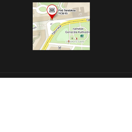
Vytvořeno na
Eshop-rychle.cz