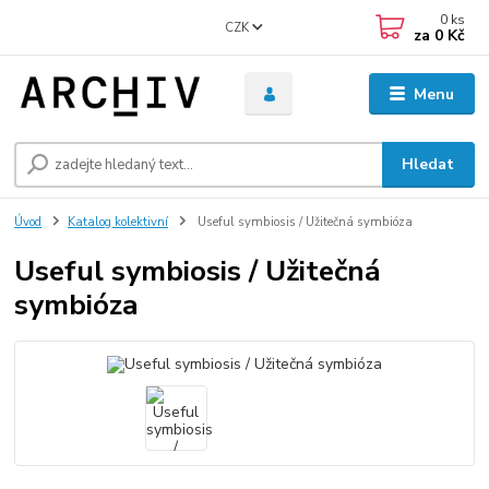
0
ks
CZK
za
0 Kč
Menu
Hledat
Úvod
Katalog kolektivní
Useful symbiosis / Užitečná symbióza
Useful symbiosis / Užitečná
symbióza