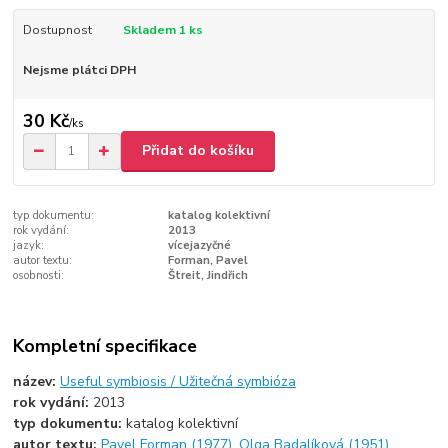
Dostupnost
Skladem 1 ks
Nejsme plátci DPH
30 Kč
/
ks
Přidat do košíku
typ dokumentu:
katalog kolektivní
rok vydání:
2013
jazyk:
vícejazyčné
autor textu:
Forman, Pavel
osobnosti:
Štreit, Jindřich
Kompletní specifikace
název:
Useful symbiosis / Užitečná symbióza
rok vydání:
2013
typ dokumentu:
katalog kolektivní
autor textu:
Pavel Forman (1977)
,
Olga Badalíková (1951)
,