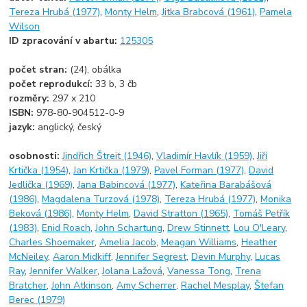
Tereza Hrubá (1977)
,
Monty Helm
,
Jitka Brabcová (1961)
,
Pamela
Wilson
ID zpracování v abartu:
125305
počet stran:
(24), obálka
počet reprodukcí:
33 b, 3 čb
rozměry:
297 x 210
ISBN:
978-80-904512-0-9
jazyk:
anglický, český
osobnosti:
Jindřich Štreit (1946)
,
Vladimír Havlík (1959)
,
Jiří
Krtička (1954)
,
Jan Krtička (1979)
,
Pavel Forman (1977)
,
David
Jedlička (1969)
,
Jana Babincová (1977)
,
Kateřina Barabášová
(1986)
,
Magdalena Turzová (1978)
,
Tereza Hrubá (1977)
,
Monika
Beková (1986)
,
Monty Helm
,
David Stratton (1965)
,
Tomáš Petřík
(1983)
,
Enid Roach
,
John Schartung
,
Drew Stinnett
,
Lou O'Leary
,
Charles Shoemaker
,
Amelia Jacob
,
Meagan Williams
,
Heather
McNeiley
,
Aaron Midkiff
,
Jennifer Segrest
,
Devin Murphy
,
Lucas
Ray
,
Jennifer Walker
,
Jolana Lažová
,
Vanessa Tong
,
Trena
Bratcher
,
John Atkinson
,
Amy Scherrer
,
Rachel Mesplay
,
Štefan
Berec (1979)